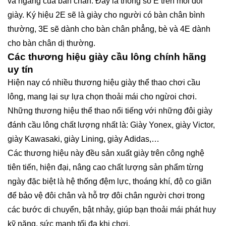
và ngang của bàn chân. Đây là thông số E trên mỗi đôi
giày. Ký hiệu 2E sẽ là giày cho người có bàn chân bình
thường, 3E sẽ dành cho bàn chân phẳng, bè và 4E dành
cho bàn chân dị thường.
Các thương hiệu giày cầu lông chính hãng
uy tín
Hiện nay có nhiều thương hiệu giày thể thao chơi cầu
lông, mang lại sự lựa chọn thoải mái cho ngừoi chơi.
Những thương hiệu thể thao nổi tiếng với những đôi giày
đánh cầu lông chất lượng nhất là: Giày Yonex, giày Victor,
giày Kawasaki, giày Lining, giày Adidas,…
Các thương hiệu này đều sản xuất giày trên công nghệ
tiên tiến, hiện đại, nâng cao chất lượng sản phẩm từng
ngày đặc biệt là hệ thống đệm lực, thoáng khí, độ co giãn
để bảo vệ đôi chân và hỗ trợ đôi chân người chơi trong
các bước di chuyển, bật nhảy, giúp bạn thoải mái phát huy
kỹ năng, sức mạnh tối đa khi chơi.