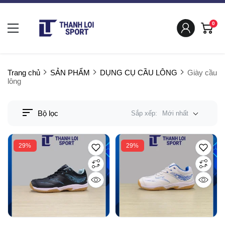
0
Trang chủ
SẢN PHẨM
DỤNG CỤ CẦU LÔNG
Giày cầu
lông
Bộ lọc
Sắp xếp:
Mới nhất
29%
29%