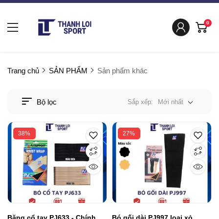
0
Trang chủ
SẢN PHẨM
Sản phẩm khác
Bộ lọc
Sắp xếp:
Mới nhất
38%
27%
Băng cổ tay PJ633 - Chính
Bó gối dài PJ997 loại xỏ