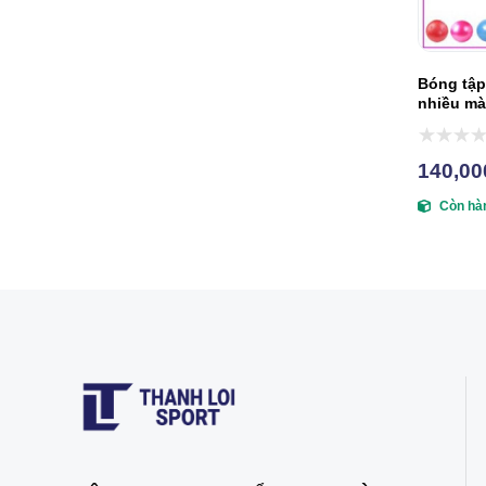
Bóng tập
nhiều m
140,00
Còn hà