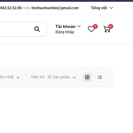
0862.52.52.96
hoặc
thethaothanhloi@gmail.com
Tiếng việt
Tài khoản
0
0
Đăng Nhập
Mới nhất
Hiển thị:
16 Sản phẩm