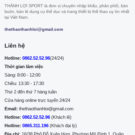
THÀNH LỢI SPORT là đơn vị chuyên nhập khẩu, phân phối, bán
buôn, bán lẻ dụng cụ thể dục và trang thiết bị thể thao uy tín nhất
tại Việt Nam.
thethaothanhloi@gmail.com
Liên hệ
Hotline:
0862.52.52.96
(24/24)
Thời gian làm việc
Sáng: 8:00 - 12:00
Chiều: 13:30 - 17:30
Thứ 2 đến thứ 7 hàng tuần
Cửa hàng online trực tuyến 24/24
Email:
thethaothanhloi@gmail.com
Hotline:
0862.52.52.96
(Khách lẻ)
Hotline:
0865.311.196
(Khách đại lý)
Địa chỉ:
16/38 Phố Đỗ Xuân Hợp, Phường Mỹ Đình 1, Quận