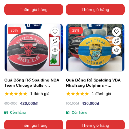
Thêm giỏ hàng
Thêm giỏ hàng
30%
28%
Quả Bóng Rổ Spalding NBA
Quả Bóng Rổ Spalding VBA
Team Chicago Bulls -
NhaTrang Dolphins –
Outdoor Size 7
Outdoor Size 7
1 đánh giá
1 đánh giá
420,000đ
430,000đ
600,000đ
600,000đ
Còn hàng
Còn hàng
Thêm giỏ hàng
Thêm giỏ hàng