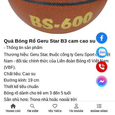
Quả Bóng Rổ Geru Star B3 cam cao su
- Thông tin sản phẩm
Thương hiệu: Geru Star, thuộc công ty Geru Sport của Việt
Nam - đối tác chính thức của Liên đoàn Bóng rổ Việt Nam
(VBF).
Chất liệu: Cao su
Đường kính: 19 cm
Thiết kế tiêu chuẩn
Bóng rổ dành cho trẻ em 3 đến 5 tuổi
Sân phù hợp: Trong nhà hoặc ngoài trời
TRANG CHỦ
YÊU THÍCH
TÀI KHOẢN
NGÀNH HÀNG
TÌM KIẾM