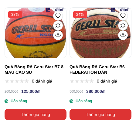
38%
24%
Quả Bóng Rổ Geru Star B7 8
Quả Bóng Rổ Geru Star B6
MÀU CAO SU
FEDERATION DÁN
0 đánh giá
0 đánh giá
125,000đ
380,000đ
200,000đ
500,000đ
Còn hàng
Còn hàng
Thêm giỏ hàng
Thêm giỏ hàng