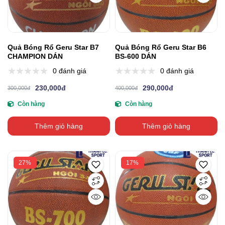
Quả Bóng Rổ Geru Star B7
Quả Bóng Rổ Geru Star B6
CHAMPION DÁN
BS-600 DÁN
0 đánh giá
0 đánh giá
230,000đ
290,000đ
300,000đ
400,000đ
Còn hàng
Còn hàng
Thêm giỏ hàng
Thêm giỏ hàng
27%
17%