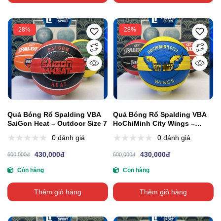
28%
28%
Quả Bóng Rổ Spalding VBA
Quả Bóng Rổ Spalding VBA
SaiGon Heat – Outdoor Size 7
HoChiMinh City Wings –
Outdoor Size 7
0 đánh giá
0 đánh giá
430,000đ
430,000đ
600,000đ
600,000đ
Còn hàng
Còn hàng
Thêm giỏ hàng
Thêm giỏ hàng