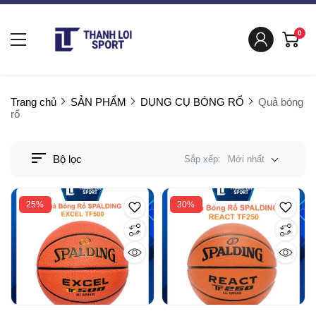
0
Trang chủ
SẢN PHẨM
DỤNG CỤ BÓNG RỔ
Quả bóng
rổ
Bộ lọc
Sắp xếp:
Mới nhất
25%
30%