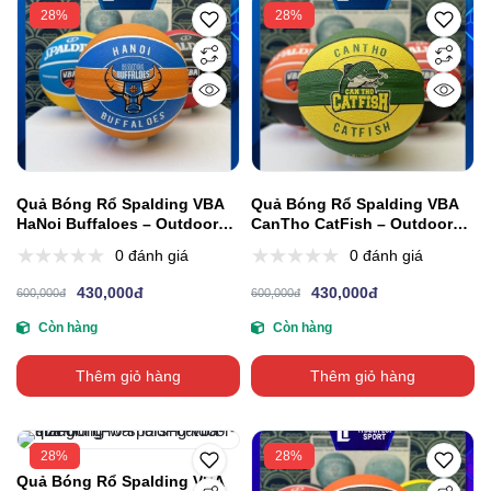
28%
28%
Quả Bóng Rổ Spalding VBA
Quả Bóng Rổ Spalding VBA
HaNoi Buffaloes – Outdoor
CanTho CatFish – Outdoor
Size 7
Size 7
0 đánh giá
0 đánh giá
430,000đ
430,000đ
600,000đ
600,000đ
Còn hàng
Còn hàng
Thêm giỏ hàng
Thêm giỏ hàng
28%
28%
Quả Bóng Rổ Spalding VBA