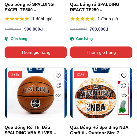
Quả bóng rổ SPALDING
Quả bóng rổ SPALDING
EXCEL TF500 –
REACT TF250 –
Indoor/Outdoor Size 7
Indoor/Outdoor Size 7
1 đánh giá
1 đánh giá
900,000đ
700,000đ
1,200,000đ
1,000,000đ
Còn hàng
Còn hàng
Thêm giỏ hàng
Thêm giỏ hàng
27%
31%
Quả Bóng Rổ Thi Đấu
Quả Bóng Rổ Spalding NBA
SPALDING VBA SILVER –
Graffiti - Outdoor Size 7