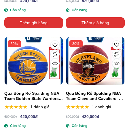
420,000đ
420,000đ
600,000đ
600,000đ
Còn hàng
Còn hàng
Thêm giỏ hàng
Thêm giỏ hàng
30%
30%
Quả Bóng Rổ Spalding NBA
Quả Bóng Rổ Spalding NBA
Team Golden State Warriors -
Team Cleveland Cavaliers -
Outdoor Size 7
Outdoor Size 7
1 đánh giá
1 đánh giá
420,000đ
420,000đ
600,000đ
600,000đ
Còn hàng
Còn hàng