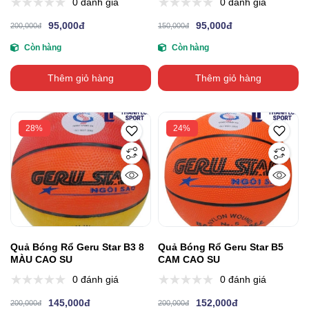
0 đánh giá
0 đánh giá
95,000đ
95,000đ
200,000đ
150,000đ
Còn hàng
Còn hàng
Thêm giỏ hàng
Thêm giỏ hàng
28%
24%
Quả Bóng Rổ Geru Star B3 8
Quả Bóng Rổ Geru Star B5
MÀU CAO SU
CAM CAO SU
0 đánh giá
0 đánh giá
145,000đ
152,000đ
200,000đ
200,000đ