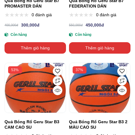
Quả Bóng Rổ Geru Star B7
Quả Bóng Rổ Geru Star B7
PROMASTER DÁN
FEDERATION DÁN
0 đánh giá
0 đánh giá
300,000đ
450,000đ
400,000đ
550,000đ
Còn hàng
Còn hàng
Thêm giỏ hàng
Thêm giỏ hàng
53%
37%
Quả Bóng Rổ Geru Star B3
Quả Bóng Rổ Geru Star B3 2
CAM CAO SU
MÀU CAO SU