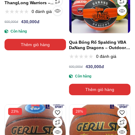
ThangLong Warriors –
Outdoor Size 7
0 đánh giá
430,000đ
600,000đ
Còn hàng
Quả Bóng Rổ Spalding VBA
Thêm giỏ hàng
DaNang Dragons – Outdoor
Size 7
0 đánh giá
430,000đ
600,000đ
Còn hàng
Thêm giỏ hàng
23%
28%