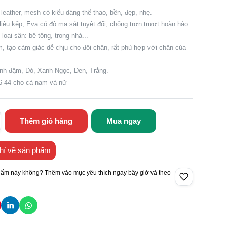
 leather, mesh có kiểu dáng thể thao, bền, đẹp, nhẹ.
liệu kếp, Eva có độ ma sát tuyệt đối, chống trơn trượt hoàn hảo
loại sân: bê tông, trong nhà...
, tạo cảm giác dễ chịu cho đôi chân, rất phù hợp với chân của
nh đậm, Đỏ, Xanh Ngọc, Đen, Trắng.
36-44 cho cả nam và nữ
Thêm giỏ hàng
Mua ngay
hí về sản phẩm
hẩm này không? Thêm vào mục yêu thích ngay bây giờ và theo