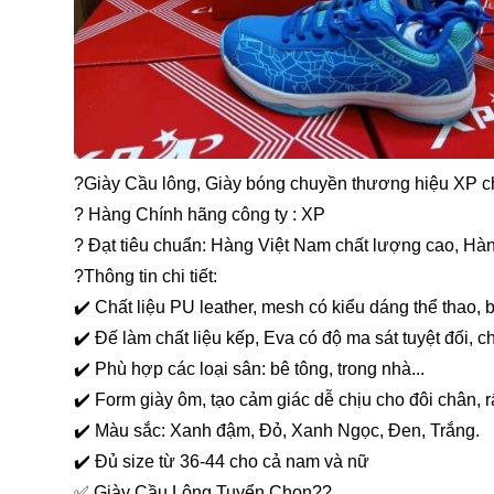
?Giày Cầu lông, Giày bóng chuyền thương hiệu XP c
? Hàng Chính hãng công ty : XP
? Đạt tiêu chuẩn: Hàng Việt Nam chất lượng cao, Hàn
?Thông tin chi tiết:
✔️ Chất liệu PU leather, mesh có kiểu dáng thể thao, 
✔️ Đế làm chất liệu kếp, Eva có độ ma sát tuyệt đối, 
✔️ Phù hợp các loại sân: bê tông, trong nhà...
✔️ Form giày ôm, tạo cảm giác dễ chịu cho đôi chân, 
✔️ Màu sắc: Xanh đậm, Đỏ, Xanh Ngọc, Đen, Trắng.
✔️ Đủ size từ 36-44 cho cả nam và nữ
✅ Giày Cầu Lông Tuyển Chọn??