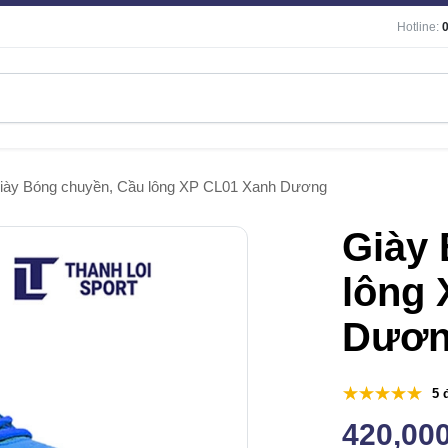
Hotline:
iày Bóng chuyền, Cầu lông XP CL01 Xanh Dương
Giày
lông
Dươ
5 
420,00