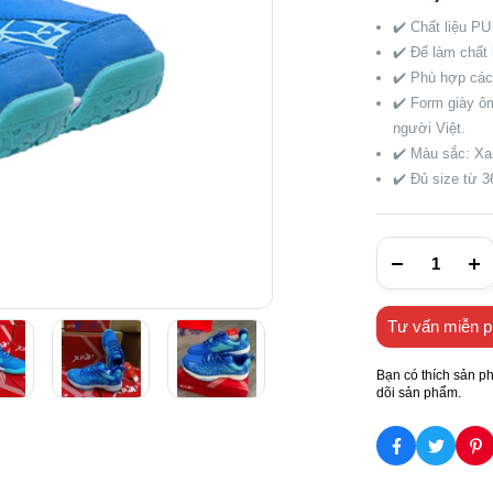
✔️ Chất liệu PU
✔️ Đế làm chất 
✔️ Phù hợp các 
✔️ Form giày ôm
người Việt.
✔️ Màu sắc: Xa
✔️ Đủ size từ 
Tư vấn miễn p
Bạn có thích sản p
dõi sản phẩm.