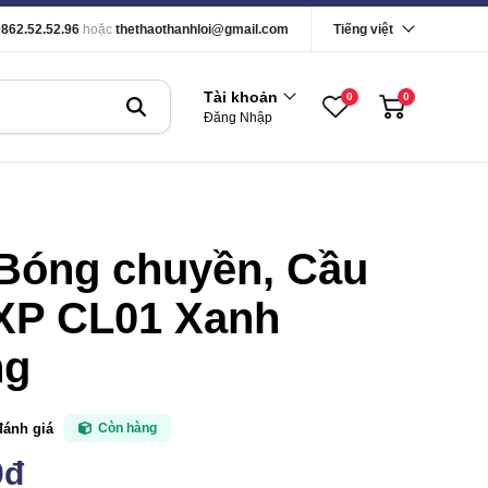
0862.52.52.96
hoặc
thethaothanhloi@gmail.com
Tiếng việt
Tài khoản
0
0
Đăng Nhập
 Bóng chuyền, Cầu
 XP CL01 Xanh
ng
đánh giá
Còn hàng
0đ