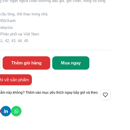
g sốc ngăn ngừa chấn thương đầu gối, gót chân, hông và lưng
cầu lông, thể thao trong nhà.
n/Đỏ/Xanh
Malaysia
 Phân phối tại Việt Nam
41, 42, 43, 44, 45
Thêm giỏ hàng
Mua ngay
hí về sản phẩm
hẩm này không? Thêm vào mục yêu thích ngay bây giờ và theo