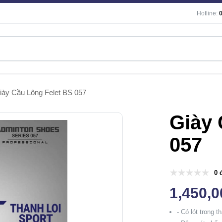
Hotline:
iày Cầu Lông Felet BS 057
Giày 
057
0 
1,450,
- Có lót trong t