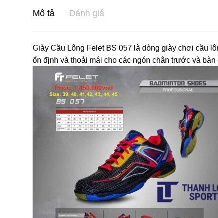
Mô tả
Đánh giá
Giày Cầu Lông Felet BS 057 là dòng giày chơi cầu lô
ổn định và thoải mái cho các ngón chân trước và bàn