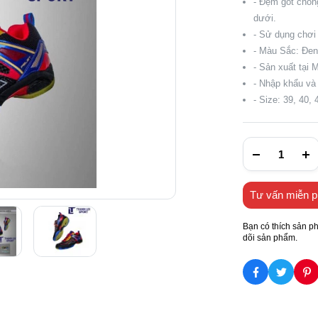
- Đệm gót chốn
dưới.
- Sử dụng chơi 
- Màu Sắc: Đe
- Sản xuất tại 
- Nhập khẩu và
- Size: 39, 40, 
Tư vấn miễn p
Bạn có thích sản p
dõi sản phẩm.