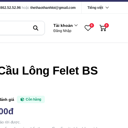
0862.52.52.96
hoặc
thethaothanhloi@gmail.com
Tiếng việt
Tài khoản
0
0
Đăng Nhập
Cầu Lông Felet BS
đánh giá
Còn hàng
000đ
háo rời được.