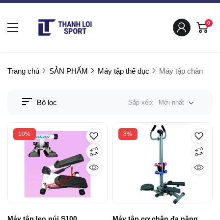
0
Trang chủ
SẢN PHẨM
Máy tập thể dục
Máy tập chân
Bộ lọc
Sắp xếp:
Mới nhất
10%
8%
Máy tập leo núi S100
Máy tập cơ chân đa năng