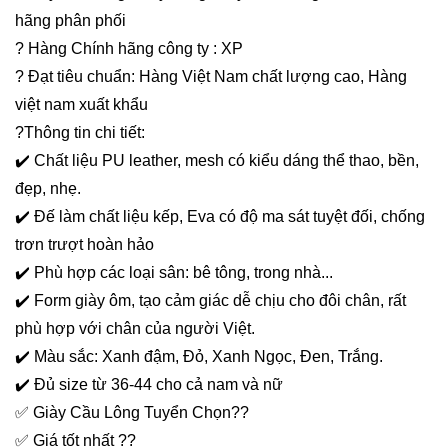
hãng phân phối
? Hàng Chính hãng công ty : XP
? Đạt tiêu chuẩn: Hàng Việt Nam chất lượng cao, Hàng
việt nam xuất khẩu
?Thông tin chi tiết:
✔️ Chất liệu PU leather, mesh có kiểu dáng thể thao, bền,
đẹp, nhẹ.
✔️ Đế làm chất liệu kếp, Eva có độ ma sát tuyệt đối, chống
trơn trượt hoàn hảo
✔️ Phù hợp các loại sân: bê tông, trong nhà...
✔️ Form giày ôm, tạo cảm giác dễ chịu cho đôi chân, rất
phù hợp với chân của người Việt.
✔️ Màu sắc: Xanh đậm, Đỏ, Xanh Ngọc, Đen, Trắng.
✔️ Đủ size từ 36-44 cho cả nam và nữ
✅ Giày Cầu Lông Tuyển Chọn??
✅ Giá tốt nhất ??