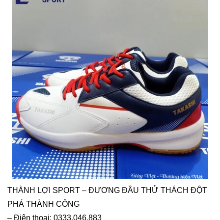
THÀNH LỢI SPORT – ĐƯƠNG ĐẦU THỬ THÁCH ĐỘT
PHÁ THÀNH CÔNG
– Điện thoại: 0333.046.883