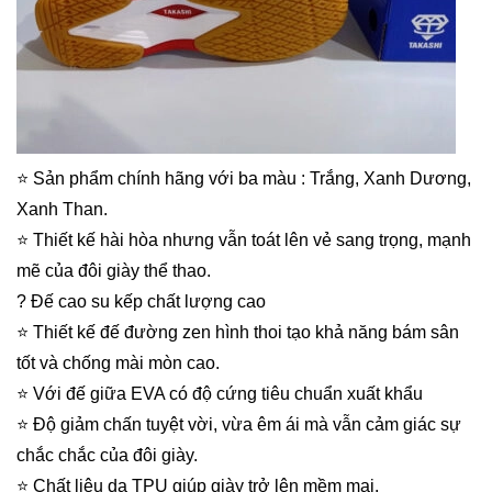
⭐️ Sản phẩm chính hãng với ba màu : Trắng, Xanh Dương,
Xanh Than.
⭐️ Thiết kế hài hòa nhưng vẫn toát lên vẻ sang trọng, mạnh
mẽ của đôi giày thể thao.
? Đế cao su kếp chất lượng cao
⭐️ Thiết kế đế đường zen hình thoi tạo khả năng bám sân
tốt và chống mài mòn cao.
⭐️ Với đế giữa EVA có độ cứng tiêu chuẩn xuất khẩu
⭐️ Độ giảm chấn tuyệt vời, vừa êm ái mà vẫn cảm giác sự
chắc chắc của đôi giày.
⭐️ Chất liệu da TPU giúp giày trở lên mềm mại.