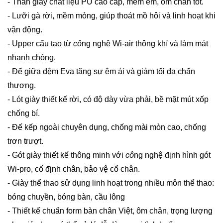
- Thân giày chất liệu PU cao cấp, mềm êm, ôm chân tốt.
- Lưỡi gà rời, mềm mỏng, giúp thoát mồ hôi và linh hoạt khi
vận động.
- Upper cấu tạo từ
cô
ng nghệ Wi-air thông khí và làm mát
nhanh chóng.
- Đế giữa đệm Eva tăng sự êm ái và giảm tối đa chấn
thương.
- Lót giày thiết kế rời, có độ dày vừa phải, bề mặt mút xốp
chống bí.
- Đế kếp ngoài chuyên dụng, chống mài mòn cao, chống
trơn trượt.
- Gót giày thiết kế thông minh với
cô
ng nghệ định hình gót
Wi-pro, cố định chân, bảo vệ cổ chân.
- Giày thể thao sử dụng linh hoạt trong nhiều môn thể thao:
bóng chuyền, bóng bàn, cầu lông
- Thiết kế chuẩn form bàn chân Việt, ôm chân, trọng lượng