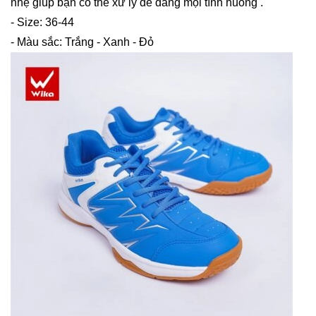
nhẹ giúp bạn có thể xử lý dễ dàng mọi tình huống .
- Size: 36-44
- Màu sắc: Trắng - Xanh - Đỏ