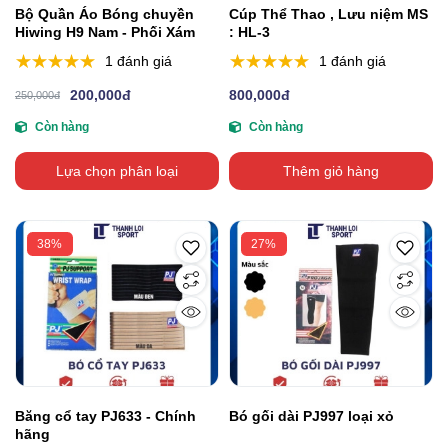
Bộ Quần Áo Bóng chuyền
Cúp Thể Thao , Lưu niệm MS
Hiwing H9 Nam - Phối Xám
: HL-3
1 đánh giá
1 đánh giá
200,000đ
800,000đ
250,000đ
Còn hàng
Còn hàng
Lựa chọn phân loại
Thêm giỏ hàng
38%
27%
Băng cổ tay PJ633 - Chính
Bó gối dài PJ997 loại xỏ
hãng