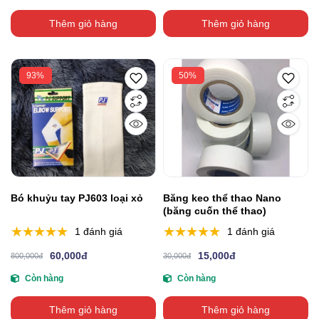
Thêm giỏ hàng
Thêm giỏ hàng
93%
50%
Bó khuỷu tay PJ603 loại xỏ
Băng keo thể thao Nano
(băng cuốn thể thao)
1 đánh giá
1 đánh giá
60,000đ
15,000đ
800,000đ
30,000đ
Còn hàng
Còn hàng
Thêm giỏ hàng
Thêm giỏ hàng