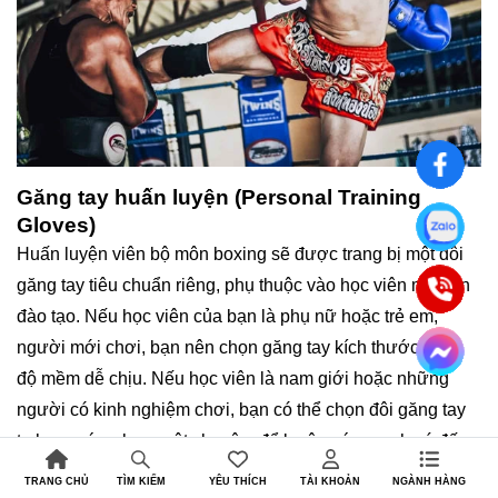
Găng tay huấn luyện (Personal Training
Gloves)
Huấn luyện viên bộ môn boxing sẽ được trang bị một đôi
găng tay tiêu chuẩn riêng, phụ thuộc vào học viên mà bạn
đào tạo. Nếu học viên của bạn là phụ nữ hoặc trẻ em,
người mới chơi, bạn nên chọn găng tay kích thước nhỏ,
độ mềm dễ chịu. Nếu học viên là nam giới hoặc những
người có kinh nghiệm chơi, bạn có thể chọn đôi găng tay
to hơn, cứng hơn một chuyện, để luyện sức mạnh cú đấm
tốt hơn.
TRANG CHỦ
YÊU THÍCH
TÀI KHOẢN
NGÀNH HÀNG
TÌM KIẾM