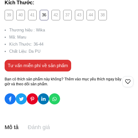
Kích Thước:
39
40
41
36
42
37
43
44
38
Thương hiệu : Wika
Mã: Maru
Kích Thước: 36-44
Chất Liệu: Da PU
Tư vấn miễn phí về sản phẩm
Bạn có thích sản phẩm này không? Thêm vào mục yêu thích ngay bây
giờ và theo dõi sản phẩm.
Mô tả
Đánh giá