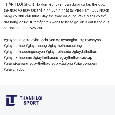
THÀNH LỢI SPORT là đơn vị chuyên bán dụng cụ tập thể dục, 
thể thao và máy tập thể hình uy tín nhất tại Việt Nam. Quý khách 
hàng có nhu cầu mua Giày thể thao đa dụng Wika Maru có thể 
đặt hàng online trực tiếp trên website hoặc gọi điện đặt hàng qua 
số hotline 0862.525.296.
#giaycaulong #giaybongchuyen #giaybongban #giaychaybo 
#giaythethao #giaydanang #giaythethaocaulong 
#giaythethaobongchuyen #giaythethaoda #giaydathethao 
#giaythethaonam #giaythethaonu #giaythethaocaocap 
#giaywikamaru #giàythểthao #giàycầulông #giàybóngbàn 
#giàychạybộ