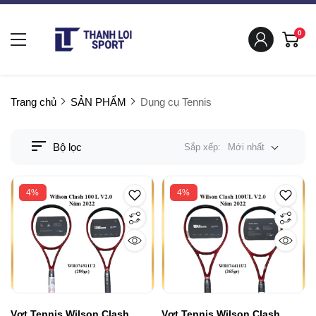
0
Trang chủ
SẢN PHẨM
Dụng cụ Tennis
Bộ lọc
Sắp xếp:
Mới nhất
4%
4%
Vợt Tennis Wilson Clash
Vợt Tennis Wilson Clash