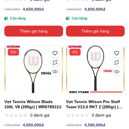
4,650,000đ
4,650,000đ
4,900,000đ
4,900,000đ
Còn hàng
Còn hàng
Thêm giỏ hàng
Thêm giỏ hàng
5%
4%
Vợt Tennis Wilson Blade
Vợt Tennis Wilson Pro Staff
100L V8 (285gr) | WR078911U
Team V13.0 RKT 2 (280gr) |
WR068710U2
0 đánh giá
0 đánh giá
4,650,000đ
4,590,000đ
4,900,000đ
4,800,000đ