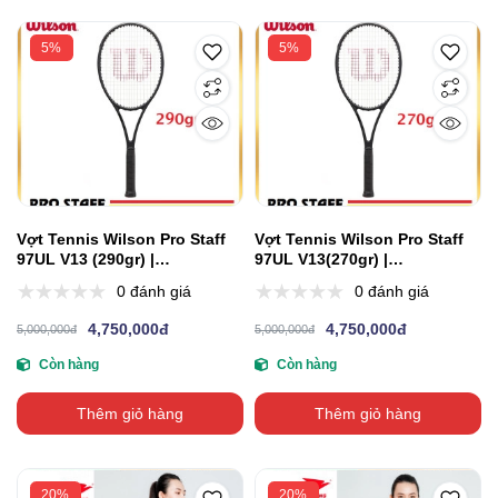
5%
5%
Vợt Tennis Wilson Pro Staff
Vợt Tennis Wilson Pro Staff
97UL V13 (290gr) |
97UL V13(270gr) |
WR043911U
WR057411U2
0 đánh giá
0 đánh giá
4,750,000đ
4,750,000đ
5,000,000đ
5,000,000đ
Còn hàng
Còn hàng
Thêm giỏ hàng
Thêm giỏ hàng
20%
20%