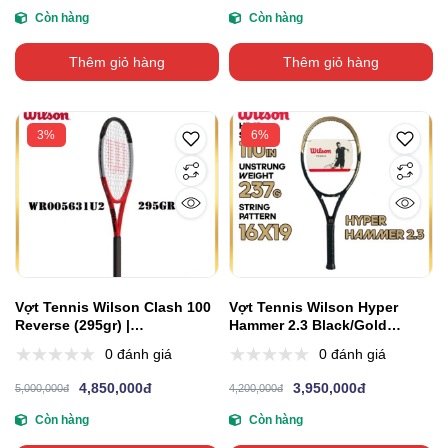
Còn hàng
Còn hàng
Thêm giỏ hàng
Thêm giỏ hàng
3%
6%
Vợt Tennis Wilson Clash 100
Vợt Tennis Wilson Hyper
Reverse (295gr) |
Hammer 2.3 Black/Gold
WR005631U2
(237gr) | WR071911U2
0 đánh giá
0 đánh giá
4,850,000đ
3,950,000đ
5,000,000đ
4,200,000đ
Còn hàng
Còn hàng