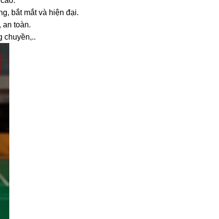
 cao.
g, bắt mắt và hiện đại.
 an toàn.
 chuyền,..