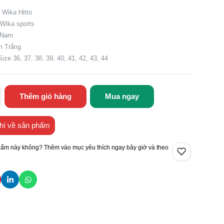
 Wika Hitto
 Wika sports
t Nam
h Trắng
Size 36, 37, 38, 39, 40, 41, 42, 43, 44
Thêm giỏ hàng
Mua ngay
hí về sản phẩm
hẩm này không? Thêm vào mục yêu thích ngay bây giờ và theo