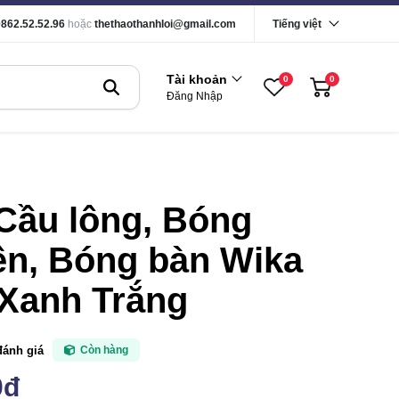
0862.52.52.96
hoặc
thethaothanhloi@gmail.com
Tiếng việt
Tài khoản
0
0
Đăng Nhập
Cầu lông, Bóng
ền, Bóng bàn Wika
 Xanh Trắng
đánh giá
Còn hàng
0đ