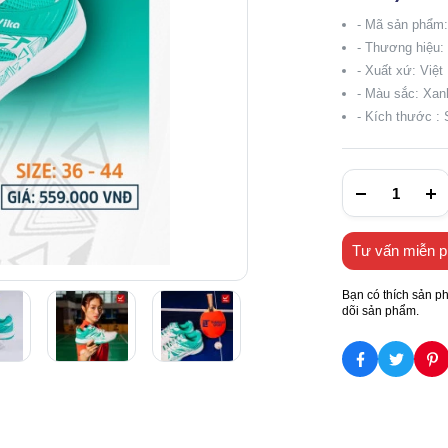
- Mã sản phẩm:
- Thương hiệu:
- Xuất xứ: Việ
- Màu sắc: Xan
- Kích thước : 
Tư vấn miễn p
Bạn có thích sản p
dõi sản phẩm.