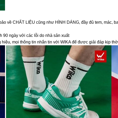
bảo về CHẤT LIỆU cũng như HÌNH DÁNG, đầy đủ tem, mác, bao bì
 90 ngày với các lỗi do nhà sản xuất
hiệu, mọi thông tin nhắn tin với WIKA để được giải đáp kịp thờ