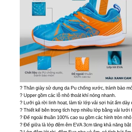
? Thân giày sử dụng da Pu chống xước, tránh bào mòn,
? Upper gồm các lỗ nhỏ thoát khí nóng nhanh.
? Lưỡi gà rời linh hoạt, làm từ lớp vải sợi hút ẩm dày
? Thiết kế bên trong tích hợp nhiều lớp bằng vải lưới 
? Đế ngoài thuần 100% cao su gồm các hình tròn nhỏ 
? Đế giữa là lớp đệm êm EVA 3cm tăng khả năng bật nh