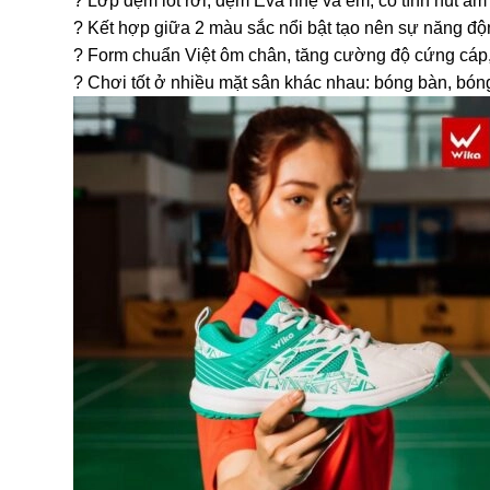
? Lớp đệm lót rời, đệm Eva nhẹ và êm, có tính hút ẩm
? Kết hợp giữa 2 màu sắc nổi bật tạo nên sự năng độn
? Form chuẩn Việt ôm chân, tăng cường độ cứng cáp,
? Chơi tốt ở nhiều mặt sân khác nhau: bóng bàn, bóng