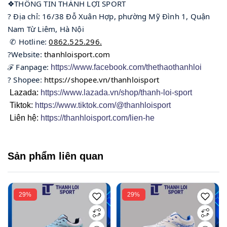
❖THÔNG TIN THÀNH LỢI SPORT
? Địa chỉ: 16/38 Đỗ Xuân Hợp, phường Mỹ Đình 1, Quận 
Nam Từ Liêm, Hà Nội
 ✆ Hotline: 
0862.525.296.
?Website: 
thanhloisport.com
ℱ Fanpage: 
https://www.facebook.com/thethaothanhloi
? Shopee: 
https://shopee.vn/thanhloisport
Lazada:
https://www.lazada.vn/shop/thanh-loi-sport
Tiktok:
https://www.tiktok.com/@thanhloisport
Liên hệ:
https://thanhloisport.com/lien-he
Sản phẩm liên quan
29%
29%