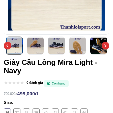
Giày Cầu Lông Mira Light -
Navy
0 đánh giá
Còn hàng
499,000đ
700,000đ
Size:
36
37
38
39
40
41
42
43
44