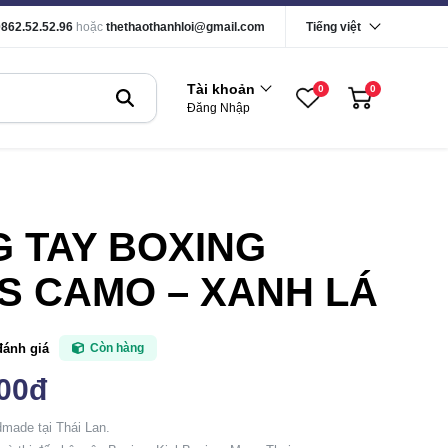
0862.52.52.96
hoặc
thethaothanhloi@gmail.com
Tiếng việt
Tài khoản
0
0
Đăng Nhập
 TAY BOXING
S CAMO – XANH LÁ
đánh giá
Còn hàng
000đ
made tại Thái Lan.