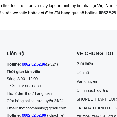
hể dục, thể thao và máy tập thể hình uy tín nhất tại Việt Na
iếp trên website hoặc gọi điện đặt hàng qua số hotline
0862.525
Liên hệ
VỀ CHÚNG TÔI
Giới thiệu
Hotline:
0862.52.52.96
(24/24)
Thời gian làm việc
Liên hệ
Sáng: 8:00 - 12:00
Vận chuyển
Chiều: 13:30 - 17:30
Chính sách đổi trả
Thứ 2 đến thứ 7 hàng tuần
SHOPEE THÀNH LỢI
Cửa hàng online trực tuyến 24/24
Email:
thethaothanhloi@gmail.com
LAZADA THÀNH LỢI 
Hotline:
0862.52.52.96
(Khách lẻ)
TIKTOK THÀNH LỢI 