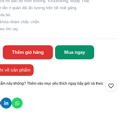
 và thi đấu bộ môn Boxing, KickBoxing, Muay Thai.
ết rằn ri quân đội ấn tượng trên bề mặt găng.
 da bò.
y khóa nhám chắc chắn.
eo ôm tay.
Thêm giỏ hàng
Mua ngay
hí về sản phẩm
hẩm này không? Thêm vào mục yêu thích ngay bây giờ và theo