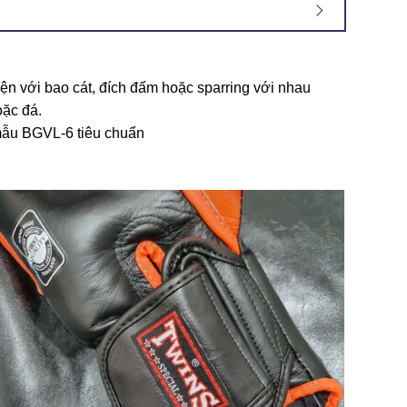
yện với bao cát, đích đấm hoặc sparring với nhau
oặc đá.
 mẫu BGVL-6 tiêu chuẩn