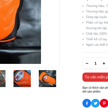
Thương hiệu: 
Thương hiệu g
Dùng tập luyện
Phần cổ tay thi
thương khi tập 
Chất liệu 100%
Thiết kế cổ ta
Ngón cái thiết 
Tư vấn miễn p
Bạn có thích sản p
dõi sản phẩm.