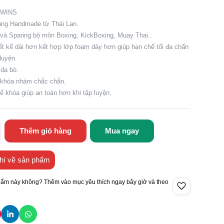
TWINS
ăng Handmade từ Thái Lan.
 và Sparing bộ môn Boxing, KickBoxing, Muay Thai..
ết kế dài hơn kết hợp lớp foam dày hơn giúp hạn chế tối đa chấn
luyện.
 da bò.
y khóa nhám chắc chắn.
kế khóa giúp an toàn hơn khi tập luyện.
Thêm giỏ hàng
Mua ngay
hí về sản phẩm
hẩm này không? Thêm vào mục yêu thích ngay bây giờ và theo