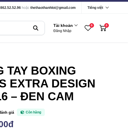
0862.52.52.96
hoặc
thethaothanhloi@gmail.com
Tiếng việt
Tài khoản
0
0
Đăng Nhập
 TAY BOXING
S EXTRA DESIGN
6 – ĐEN CAM
đánh giá
Còn hàng
000đ