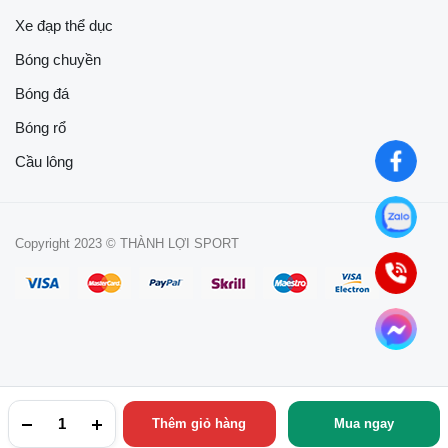
Xe đạp thể dục
Bóng chuyền
Bóng đá
Bóng rổ
Cầu lông
Copyright 2023 © THÀNH LỢI SPORT
Thêm giỏ hàng
Mua ngay
TRANG CHỦ
YÊU THÍCH
TÀI KHOẢN
NGÀNH HÀNG
TÌM KIẾM