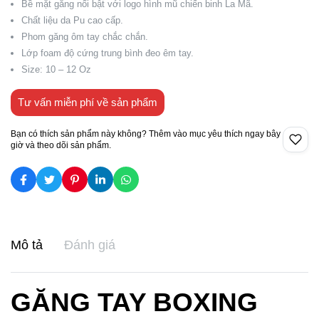
Bề mặt găng nổi bật với logo hình mũ chiến binh La Mã.
Chất liệu da Pu cao cấp.
Phom găng ôm tay chắc chắn.
Lớp foam độ cứng trung bình đeo êm tay.
Size: 10 – 12 Oz
Tư vấn miễn phí về sản phẩm
Bạn có thích sản phẩm này không? Thêm vào mục yêu thích ngay bây
giờ và theo dõi sản phẩm.
Mô tả
Đánh giá
GĂNG TAY BOXING