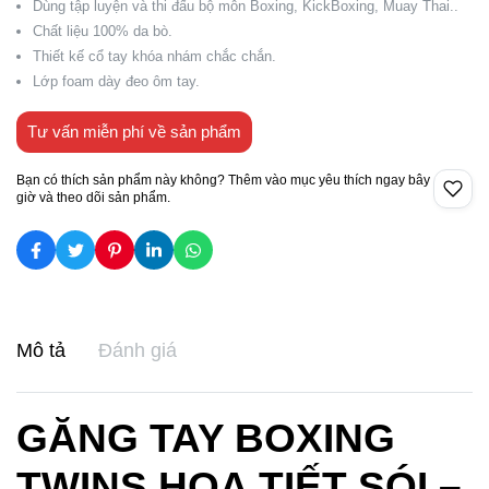
Dùng tập luyện và thi đấu bộ môn Boxing, KickBoxing, Muay Thai..
Chất liệu 100% da bò.
Thiết kế cổ tay khóa nhám chắc chắn.
Lớp foam dày đeo ôm tay.
Tư vấn miễn phí về sản phẩm
Bạn có thích sản phẩm này không? Thêm vào mục yêu thích ngay bây
giờ và theo dõi sản phẩm.
Mô tả
Đánh giá
GĂNG TAY BOXING
TWINS HỌA TIẾT SÓI –