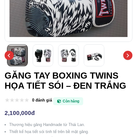
GĂNG TAY BOXING TWINS
HỌA TIẾT SÓI – ĐEN TRẮNG
0 đánh giá
Còn hàng
2,100,000đ
Thương hiệu găng Handmade từ Thái Lan.
Thiết kế họa tiết sói tinh tế trên bề mặt găng.