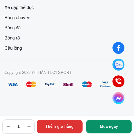
Xe đạp thể dục
Bóng chuyền
Bóng đá
Bóng rổ
Cầu lông
Copyright 2023 © THÀNH LỢI SPORT
Thêm giỏ hàng
Mua ngay
TRANG CHỦ
YÊU THÍCH
TÀI KHOẢN
NGÀNH HÀNG
TÌM KIẾM