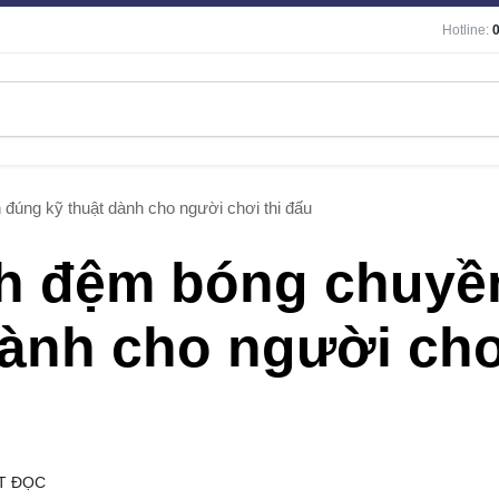
Hotline:
úng kỹ thuật dành cho người chơi thi đấu
h đệm bóng chuyề
dành cho người ch
T ĐỌC