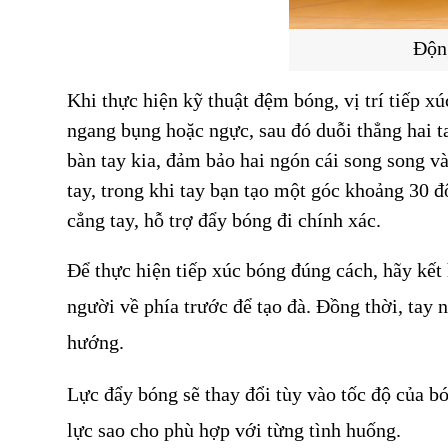
Động
Khi thực hiện kỹ thuật đệm bóng, vị trí tiếp x
ngang bụng hoặc ngực, sau đó duỗi thẳng hai ta
bàn tay kia, đảm bảo hai ngón cái song song và
tay, trong khi tay bạn tạo một góc khoảng 30 độ
cẳng tay, hỗ trợ đẩy bóng đi chính xác.
Để thực hiện tiếp xúc bóng đúng cách, hãy kết 
người về phía trước để tạo đà. Đồng thời, tay n
hướng.
Lực đẩy bóng sẽ thay đổi tùy vào tốc độ của bó
lực sao cho phù hợp với từng tình huống.