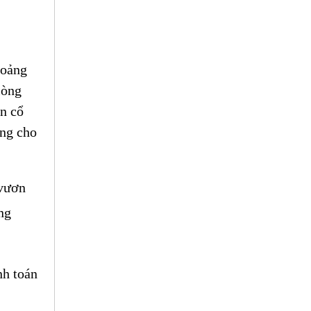
oảng 
òng 
n cổ 
ng cho 
vươn 
g 
h toán 