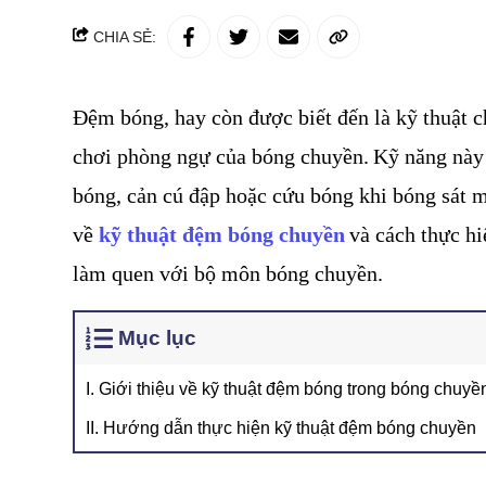
CHIA SẺ:
Đệm bóng, hay còn được biết đến là kỹ thuật ch
chơi phòng ngự của bóng chuyền.
Kỹ năng này 
bóng, cản cú đập hoặc cứu bóng khi bóng sát mặ
về 
kỹ thuật đệm bóng chuyền
và cách thực hi
làm quen với bộ môn bóng chuyền.
Mục lục
I. Giới thiệu về kỹ thuật đệm bóng trong bóng chuy
II. Hướng dẫn thực hiện kỹ thuật đệm bóng chuyền