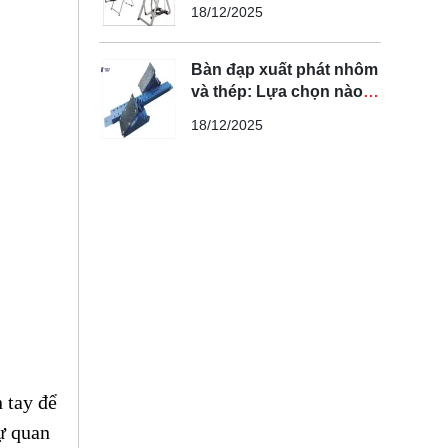
bạn cần biết
18/12/2025
Bàn đạp xuất phát nhôm
và thép: Lựa chọn nào
tối ưu nhất?
18/12/2025
tay để 
ự quan 