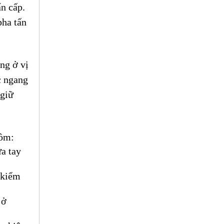
 cấp. 
ha tấn 
g ở vị 
 ngang 
giữ 
gồm:
a tay 
kiểm 
ở 