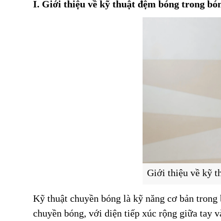
I. Giới thiệu về kỹ thuật đệm bóng trong b
Giới thiệu về kỹ 
Kỹ thuật chuyền bóng là kỹ năng cơ bản trong 
chuyền bóng, với diện tiếp xúc rộng giữa tay v