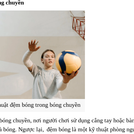
óng chuyền
thuật đệm bóng trong bóng chuyền
bóng chuyền, nơi người chơi sử dụng cẳng tay hoặc bàn 
à bóng. Ngược lại, 
đệm bóng
là một kỹ thuật phòng ng