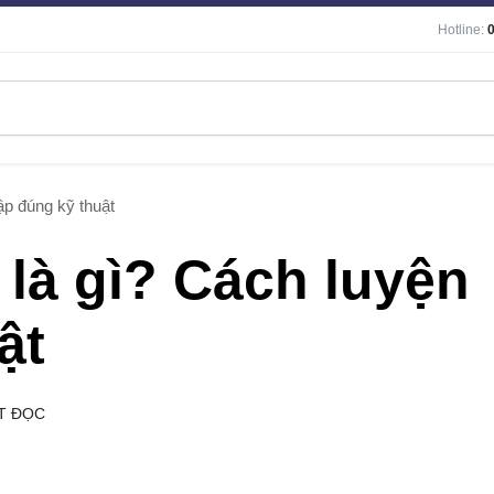
Hotline:
ập đúng kỹ thuật
là gì? Cách luyện
ật
T ĐỌC