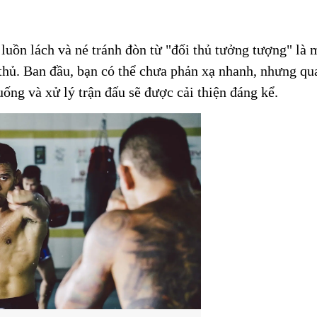
uồn lách và né tránh đòn từ "đối thủ tưởng tượng" là m
hủ. Ban đầu, bạn có thể chưa phản xạ nhanh, nhưng qua
uống và xử lý trận đấu sẽ được cải thiện đáng kể.