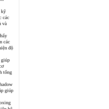
kỹ 
 các 
 và 
hấy 
n các 
iện độ 
giúp 
ơ 
 tổng 
hadow 
p giúp 
oxing 
iện hệ 