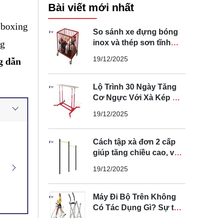
Bài viết mới nhất
 boxing 
So sánh xe đựng bóng
inox và thép sơn tĩnh
g 
điện loại nào tốt
19/12/2025
 dẫn 
Lộ Trình 30 Ngày Tăng
Cơ Ngực Với Xà Kép Di
Động Tại Nhà
19/12/2025
Cách tập xà đơn 2 cấp
giúp tăng chiều cao, vóc
dáng tại nhà
19/12/2025
Máy Đi Bộ Trên Không
Có Tác Dụng Gì? Sự thật