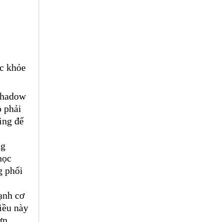
c khỏe 
shadow 
 phải 
ng để 
g 
ọc 
 phối 
nh cơ 
ều này 
n 