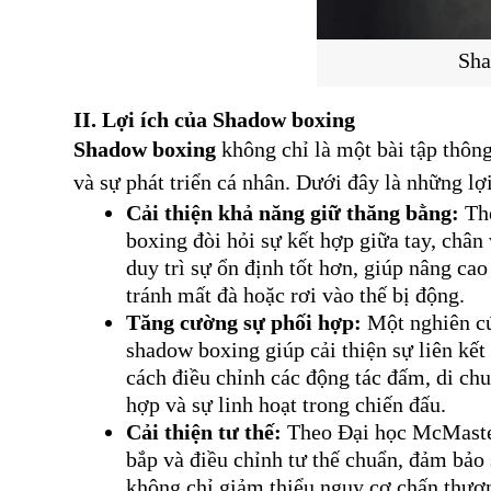
Sha
II. Lợi ích của Shadow boxing
Shadow boxing
 không chỉ là một bài tập thôn
và sự phát triển cá nhân. Dưới đây là những lợ
Cải thiện khả năng giữ thăng bằng:
Th
boxing đòi hỏi sự kết hợp giữa tay, chân 
duy trì sự ổn định tốt hơn, giúp nâng ca
tránh mất đà hoặc rơi vào thế bị động.
Tăng cường sự phối hợp:
Một nghiên cứ
shadow boxing giúp cải thiện sự liên kết 
cách điều chỉnh các động tác đấm, di ch
hợp và sự linh hoạt trong chiến đấu.
Cải thiện tư thế:
Theo Đại học McMaster
bắp và điều chỉnh tư thế chuẩn, đảm bảo
không chỉ giảm thiểu nguy cơ chấn thương