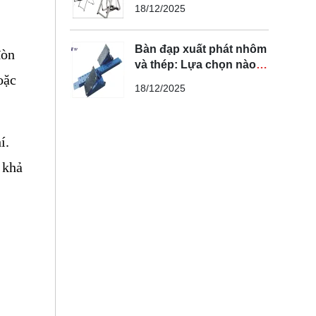
bạn cần biết
18/12/2025
Bàn đạp xuất phát nhôm
òn 
và thép: Lựa chọn nào
ặc 
tối ưu nhất?
18/12/2025
. 
khả 