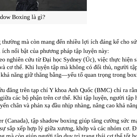
dow Boxing là gì?
g thường mà còn mang đến nhiều lợi ích đáng kể cho sứ
i ích nổi bật của phương pháp tập luyện này:
eo nghiên cứu từ Đại học Sydney (Úc), việc thực hiện 
và cơ thể. Khi luyện tập mà không có đối thủ, người tập
o khả năng giữ thăng bằng—yếu tố quan trọng trong boxi
u đăng trên tạp chí Y khoa Anh Quốc (BMC) chỉ ra rằn
giữa các bộ phận trên cơ thể. Khi tập luyện, người tập h
uyển chân và phản xạ đầu nhịp nhàng, nâng cao khả năng
 (Canada), tập shadow boxing giúp tăng cường sức mạ
 sự sắp xếp hợp lý giữa xương, khớp và các nhóm cơ. Đi
 mà còn giúp người tập duy trì trạng thái cơ thể tốt hơ