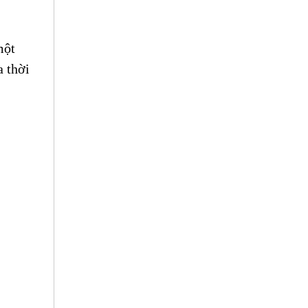
ột 
 thời 