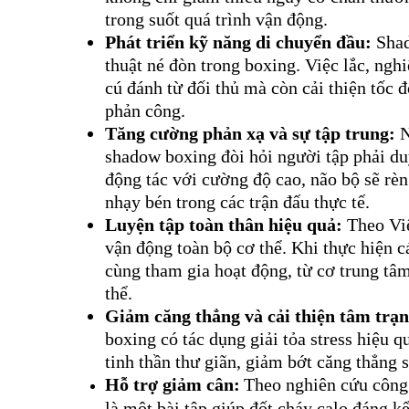
trong suốt quá trình vận động.
Phát triển kỹ năng di chuyển đầu:
Shad
thuật né đòn trong boxing. Việc lắc, ngh
cú đánh từ đối thủ mà còn cải thiện tốc đ
phản công.
Tăng cường phản xạ và sự tập trung:
N
shadow boxing đòi hỏi người tập phải duy 
động tác với cường độ cao, não bộ sẽ rèn
nhạy bén trong các trận đấu thực tế.
Luyện tập toàn thân hiệu quả:
Theo Việ
vận động toàn bộ cơ thể. Khi thực hiện 
cùng tham gia hoạt động, từ cơ trung tâm
thể.
Giảm căng thẳng và cải thiện tâm trạn
boxing có tác dụng giải tỏa stress hiệu q
tinh thần thư giãn, giảm bớt căng thẳng
Hỗ trợ giảm cân:
Theo nghiên cứu công 
là một bài tập giúp đốt cháy calo đáng k