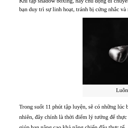
Khi tập shadow boxing, hãy chủ động di chuyển 
bạn duy trì sự linh hoạt, tránh bị cứng nhắc v
Luôn
Trong suốt 11 phút tập luyện, sẽ có những lúc 
nhiên, đây chính là thời điểm lý tưởng để thực
giúp bạn nâng cao khả năng chiến đấu thực tế.