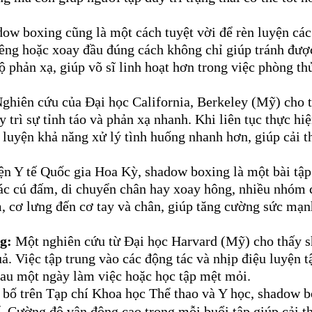
ow boxing cũng là một cách tuyệt vời để rèn luyện các 
iêng hoặc xoay đầu đúng cách không chỉ giúp tránh được
ộ phản xạ, giúp võ sĩ linh hoạt hơn trong việc phòng thủ
ghiên cứu của Đại học California, Berkeley (Mỹ) cho t
trì sự tỉnh táo và phản xạ nhanh. Khi liên tục thực hiệ
 luyện khả năng xử lý tình huống nhanh hơn, giúp cải th
n Y tế Quốc gia Hoa Kỳ, shadow boxing là một bài tập 
các cú đấm, di chuyển chân hay xoay hông, nhiều nhóm c
, cơ lưng đến cơ tay và chân, giúp tăng cường sức mạnh
g:
Một nghiên cứu từ Đại học Harvard (Mỹ) cho thấy s
uả. Việc tập trung vào các động tác và nhịp điệu luyện tậ
 sau một ngày làm việc hoặc học tập mệt mỏi.
bố trên Tạp chí Khoa học Thể thao và Y học, shadow b
ể. Cường độ vận động cao trong mỗi buổi tập giúp cải th