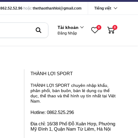
0862.52.52.96
hoặc
thethaothanhloi@gmail.com
Tiếng việt
Tài khoản
0
0
Đăng Nhập
THÀNH LỢI SPORT
THÀNH LỢI SPORT chuyên nhập khẩu,
phân phối, bán buôn, bán lẻ dụng cụ thể
dục, thể thao và thể hình uy tín nhất tại Việt
Nam.
Hotline: 0862.525.296
Địa chỉ: 16/38 Phố Đỗ Xuân Hợp, Phường
Mỹ Đình 1, Quận Nam Từ Liêm, Hà Nội