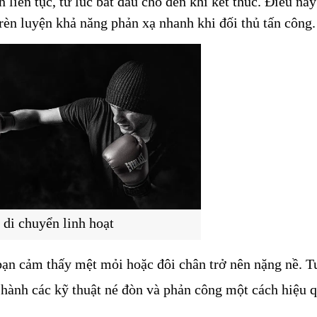
liên tục, từ lúc bắt đầu cho đến khi kết thúc. Điều này 
à rèn luyện khả năng phản xạ nhanh khi đối thủ tấn công.
 di chuyển linh hoạt
bạn cảm thấy mệt mỏi hoặc đôi chân trở nên nặng nề. Tu
 hành các kỹ thuật né đòn và phản công một cách hiệu qu