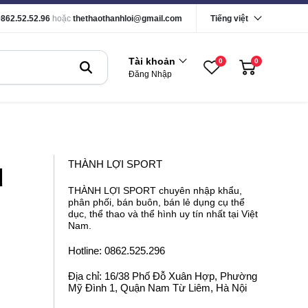
0862.52.52.96
hoặc
thethaothanhloi@gmail.com
Tiếng việt
Tài khoản
0
0
Đăng Nhập
u
THÀNH LỢI SPORT
THÀNH LỢI SPORT chuyên nhập khẩu,
phân phối, bán buôn, bán lẻ dụng cụ thể
dục, thể thao và thể hình uy tín nhất tại Việt
Nam.
Hotline: 0862.525.296
Địa chỉ: 16/38 Phố Đỗ Xuân Hợp, Phường
Mỹ Đình 1, Quận Nam Từ Liêm, Hà Nội