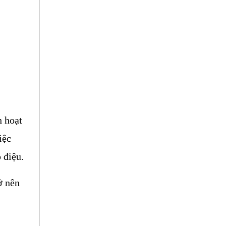
 hoạt 
ệc 
 điệu.
 nên 