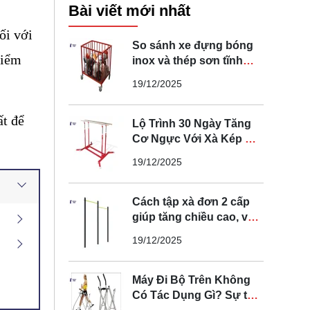
Bài viết mới nhất
i với 
So sánh xe đựng bóng
iểm 
inox và thép sơn tĩnh
điện loại nào tốt
19/12/2025
t để 
Lộ Trình 30 Ngày Tăng
Cơ Ngực Với Xà Kép Di
Động Tại Nhà
19/12/2025
Cách tập xà đơn 2 cấp
giúp tăng chiều cao, vóc
dáng tại nhà
19/12/2025
Máy Đi Bộ Trên Không
Có Tác Dụng Gì? Sự thật