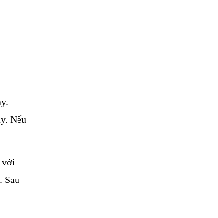
y. 
y. Nếu 
với 
 Sau 