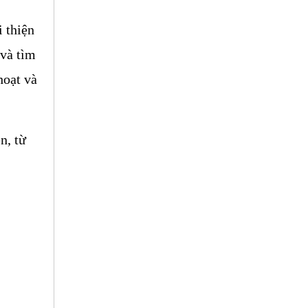
 thiện 
và tìm 
oạt và 
, từ 