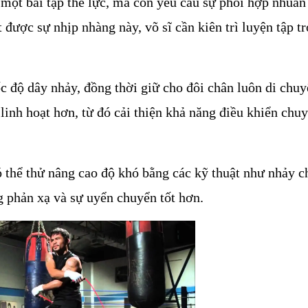
một bài tập thể lực, mà còn yêu cầu sự phối hợp nhuần 
 được sự nhịp nhàng này, võ sĩ cần kiên trì luyện tập tr
ốc độ dây nhảy, đồng thời giữ cho đôi chân luôn di chuy
linh hoạt hơn, từ đó cải thiện khả năng điều khiển chuy
 thể thử nâng cao độ khó bằng các kỹ thuật như nhảy ch
g phản xạ và sự uyển chuyển tốt hơn.