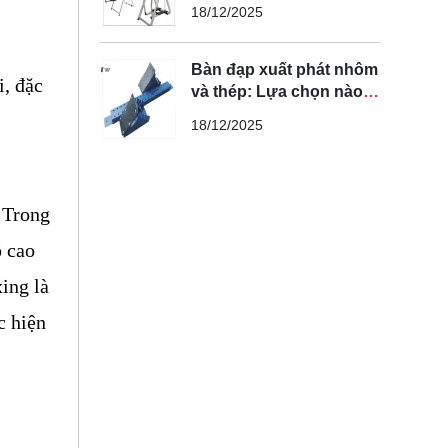
bạn cần biết
18/12/2025
Bàn đạp xuất phát nhôm
, đặc 
và thép: Lựa chọn nào
tối ưu nhất?
18/12/2025
 Trong 
 cao 
ng là 
 hiện 