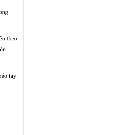
ong 
ển theo 
ển 
éo tay 