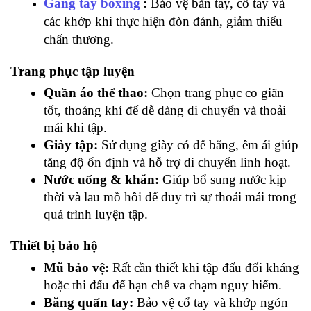
Găng tay boxing
:
 Bảo vệ bàn tay, cổ tay và 
các khớp khi thực hiện đòn đánh, giảm thiểu 
chấn thương.
Trang phục tập luyện
Quần áo thể thao:
Chọn trang phục co giãn 
tốt, thoáng khí để dễ dàng di chuyển và thoải 
mái khi tập.
Giày tập:
Sử dụng giày có đế bằng, êm ái giúp 
tăng độ ổn định và hỗ trợ di chuyển linh hoạt.
Nước uống & khăn:
Giúp bổ sung nước kịp 
thời và lau mồ hôi để duy trì sự thoải mái trong 
quá trình luyện tập.
Thiết bị bảo hộ
Mũ bảo vệ:
Rất cần thiết khi tập đấu đối kháng 
hoặc thi đấu để hạn chế va chạm nguy hiểm.
Băng quấn tay:
Bảo vệ cổ tay và khớp ngón 