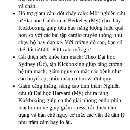
và chân.
Hỗ trợ giảm cân, đốt cháy calo: Một nghiên cứu 
từ Đại học California, Berkeley (Mỹ) cho thấy 
Kickboxing giúp tiêu hao năng lượng hiệu quả 
hơn so với các bài tập cardio truyền thống như 
chạy bộ hay đạp xe. Với cường độ cao, bạn có 
thể đốt từ 600–800 calo mỗi giờ.
Cải thiện sức khỏe tim mạch: Theo Đại học 
Sydney (Úc), tập Kickboxing giúp tăng cường 
hệ tim mạch, giảm nguy cơ mắc các bệnh như 
cao huyết áp, nhồi máu cơ tim và đột quỵ.
Giảm căng thẳng, nâng cao tinh thần: Nghiên 
cứu từ Đại học Harvard (Mỹ) chỉ ra rằng 
Kickboxing giúp cơ thể giải phóng endorphin – 
loại hormone giúp giảm stress, cải thiện tâm 
trạng và hạn chế nguy cơ mắc các vấn đề tâm lý 
như trầm cảm hay lo âu.