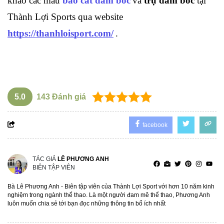
khảo các mẫu 
bao cát đấm bốc
và 
trụ đấm bốc
 tại 
Thành Lợi Sports qua website
https://thanhloisport.com/
.
5.0
143
Đánh giá
facebook
TÁC GIẢ
LÊ PHƯƠNG ANH
BIÊN TẬP VIÊN
Bà Lê Phương Anh - Biên tập viên của Thành Lợi Sport với hơn 10 năm kinh
nghiệm trong ngành thể thao. Là một người đam mê thể thao, Phương Anh
luôn muốn chia sẻ tới bạn đọc những thông tin bổ ích nhất