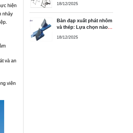
bạn cần biết
18/12/2025
hực hiện
n nhảy
Bàn đạp xuất phát nhôm
iệp.
và thép: Lựa chọn nào
tối ưu nhất?
18/12/2025
iảm
át và an
ộng viên