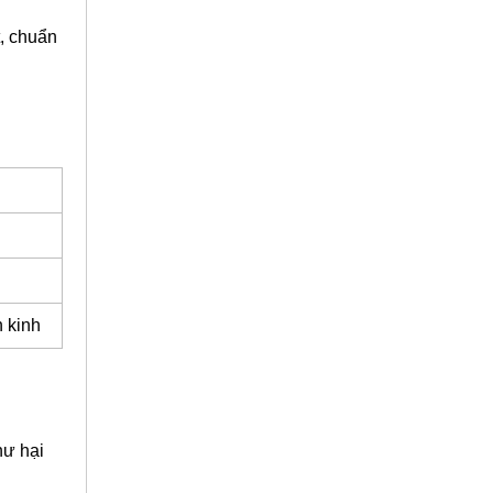
t, chuẩn
n kinh
hư hại