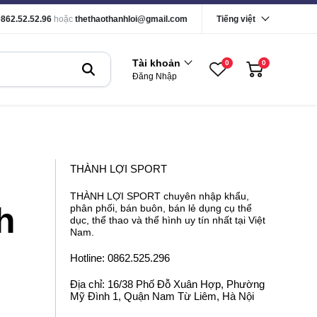
0862.52.52.96
hoặc
thethaothanhloi@gmail.com
Tiếng việt
Tài khoản
0
0
Đăng Nhập
g
THÀNH LỢI SPORT
THÀNH LỢI SPORT chuyên nhập khẩu,
h
phân phối, bán buôn, bán lẻ dụng cụ thể
dục, thể thao và thể hình uy tín nhất tại Việt
Nam.
Hotline: 0862.525.296
Địa chỉ: 16/38 Phố Đỗ Xuân Hợp, Phường
Mỹ Đình 1, Quận Nam Từ Liêm, Hà Nội