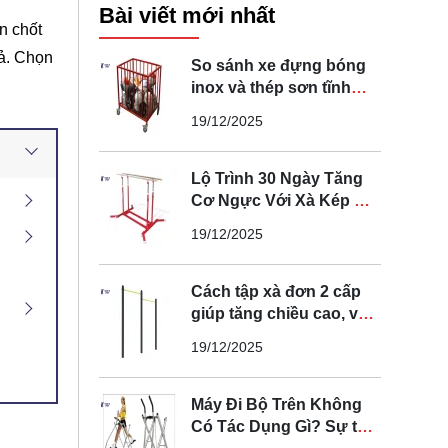
Bài viết mới nhất
en chốt
uả. Chọn
So sánh xe đựng bóng
inox và thép sơn tĩnh
điện loại nào tốt
19/12/2025
Lộ Trình 30 Ngày Tăng
Cơ Ngực Với Xà Kép Di
Động Tại Nhà
19/12/2025
Cách tập xà đơn 2 cấp
giúp tăng chiều cao, vóc
dáng tại nhà
19/12/2025
Máy Đi Bộ Trên Không
Có Tác Dụng Gì? Sự thật