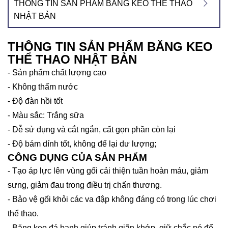
THÔNG TIN SẢN PHẨM BĂNG KEO THỂ THAO
NHẬT BẢN
THÔNG TIN SẢN PHẨM BĂNG KEO
THỂ THAO NHẬT BẢN
- Sản phẩm chất lượng cao
- Không thấm nước
- Độ đàn hồi tốt
- Màu sắc: Trắng sữa
- Dễ sử dụng và cắt ngắn, cất gọn phần còn lại
- Độ bám dính tốt, không để lại dư lượng;
CÔNG DỤNG CỦA SẢN PHẨM
- Tạo áp lực lên vùng gối cải thiện tuần hoàn máu, giảm
sưng, giảm đau trong điều trị chấn thương.
- Bảo vệ gối khỏi các va đập không đáng có trong lúc chơi
thể thao.
- Băng keo đá banh giúp tránh giãn khớp, giữ chắc nó để