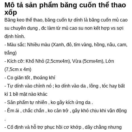
Mô tả sản phẩm băng cuốn thể thao
xốp
Băng keo thể thao, băng cuốn tự dính là băng cuốn mủ cao
su chuyên dụng , đc làm từ mủ cao su non kết hợp vs sợi
định hình.
- Màu sắc: Nhiều màu (Xanh, đỏ, tím vàng, hồng, nâu, cam,
trắng)
- Kích cỡ: Khổ Nhỏ (2,5cmx4m), Vừa (5cmx4m), Lớn
(7,5cm x 4m)
- Co giãn tốt , thoáng khí
- Tự dính vào chính nó ; ko dính vào da , lông , tóc hay bất
kì 1 bề mặt nào khác
- Sản phẩm tự nhiên , ko gây kích ứng da .
- Êm ái , chắc chắn , ko cản trở , gây khó chịu khi vận động
.
- Cố định và hỗ trợ phục hồi cơ khớp , dây chằng nhưng