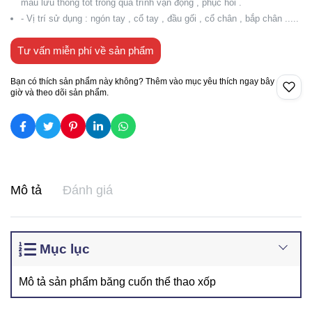
máu lưu thông tốt trong quá trình vận động , phục hồi .
- Vị trí sử dụng : ngón tay , cổ tay , đầu gối , cổ chân , bắp chân .....
Tư vấn miễn phí về sản phẩm
Bạn có thích sản phẩm này không? Thêm vào mục yêu thích ngay bây
giờ và theo dõi sản phẩm.
Mô tả
Đánh giá
Mục lục
Mô tả sản phẩm băng cuốn thể thao xốp