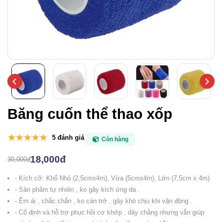
Băng cuốn thể thao xốp
5 đánh giá
Còn hàng
18,000đ
30,000đ
- Kích cỡ: Khổ Nhỏ (2,5cmx4m), Vừa (5cmx4m), Lớn (7,5cm x 4m)
- Sản phẩm tự nhiên , ko gây kích ứng da .
- Êm ái , chắc chắn , ko cản trở , gây khó chịu khi vận động .
- Cố định và hỗ trợ phục hồi cơ khớp , dây chằng nhưng vẫn giúp