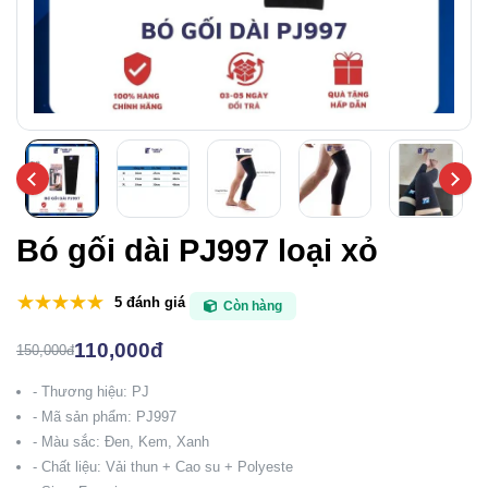
Bó gối dài PJ997 loại xỏ
5 đánh giá
Còn hàng
110,000đ
150,000đ
- Thương hiệu: PJ
- Mã sản phẩm: PJ997
- Màu sắc: Đen, Kem, Xanh
- Chất liệu: Vải thun + Cao su + Polyeste