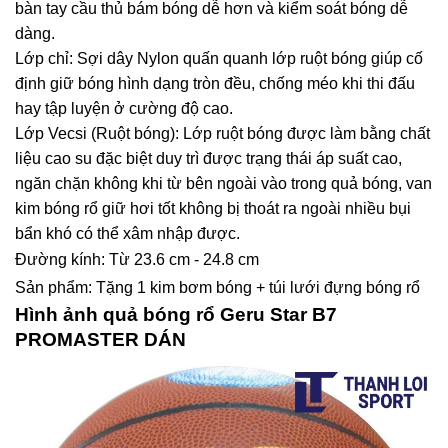
bàn tay cầu thủ bám bóng dễ hơn và kiểm soát bóng dễ
dàng.
Lớp chỉ: Sợi dây Nylon quấn quanh lớp ruột bóng giúp cố
định giữ bóng hình dạng tròn đều, chống méo khi thi đấu
hay tập luyện ở cường độ cao.
Lớp Vecsi (Ruột bóng): Lớp ruột bóng được làm bằng chất
liệu cao su đặc biệt duy trì được trạng thái áp suất cao,
ngăn chặn không khi từ bên ngoài vào trong quả bóng, van
kim bóng rổ giữ hơi tốt không bị thoát ra ngoài nhiều bụi
bẩn khó có thể xâm nhập được.
Đường kính: Từ 23.6 cm - 24.8 cm
Sản phẩm: Tặng 1 kim bơm bóng + túi lưới đựng bóng rổ
Hình ảnh quả bóng rổ Geru Star B7
PROMASTER DÁN