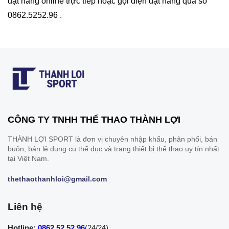
đặt hàng online trực tiếp hoặc gọi điện đặt hàng qua số
0862.5252.96 .
CÔNG TY TNHH THỂ THAO THÀNH LỢI
THÀNH LỢI SPORT là đơn vị chuyên nhập khẩu, phân phối, bán
buôn, bán lẻ dụng cụ thể dục và trang thiết bị thể thao uy tín nhất
tại Việt Nam.
thethaothanhloi@gmail.com
Liên hệ
Hotline:
0862.52.52.96
(24/24)