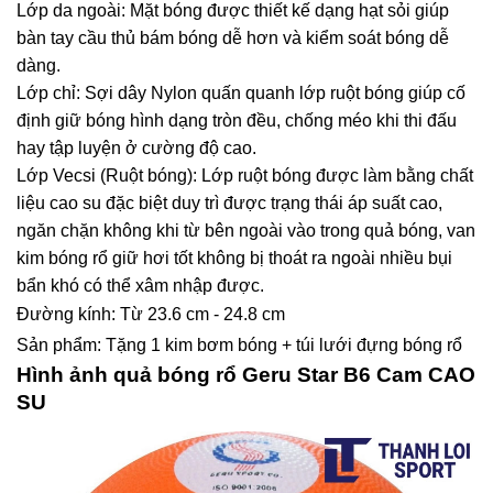
Lớp da ngoài: Mặt bóng được thiết kế dạng hạt sỏi giúp
bàn tay cầu thủ bám bóng dễ hơn và kiểm soát bóng dễ
dàng.
Lớp chỉ: Sợi dây Nylon quấn quanh lớp ruột bóng giúp cố
định giữ bóng hình dạng tròn đều, chống méo khi thi đấu
hay tập luyện ở cường độ cao.
Lớp Vecsi (Ruột bóng): Lớp ruột bóng được làm bằng chất
liệu cao su đặc biệt duy trì được trạng thái áp suất cao,
ngăn chặn không khi từ bên ngoài vào trong quả bóng, van
kim bóng rổ giữ hơi tốt không bị thoát ra ngoài nhiều bụi
bẩn khó có thể xâm nhập được.
Đường kính: Từ 23.6 cm - 24.8 cm
Sản phẩm: Tặng 1 kim bơm bóng + túi lưới đựng bóng rổ
Hình ảnh quả bóng rổ Geru Star B6 Cam CAO
SU