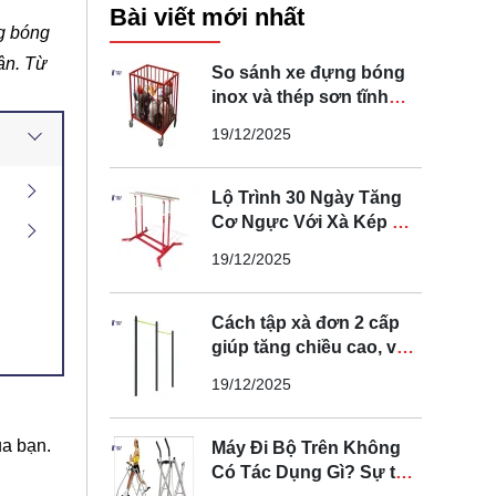
Bài viết mới nhất
g bóng
ân. Từ
So sánh xe đựng bóng
inox và thép sơn tĩnh
điện loại nào tốt
19/12/2025
Lộ Trình 30 Ngày Tăng
Cơ Ngực Với Xà Kép Di
Động Tại Nhà
19/12/2025
Cách tập xà đơn 2 cấp
giúp tăng chiều cao, vóc
dáng tại nhà
19/12/2025
ủa bạn.
Máy Đi Bộ Trên Không
Có Tác Dụng Gì? Sự thật