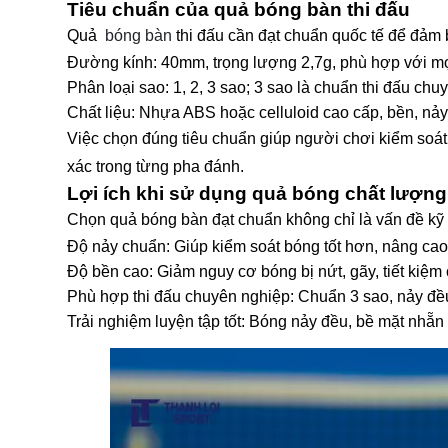
Tiêu chuẩn của quả bóng bàn thi đấu
Quả
bóng bàn
thi đấu cần đạt chuẩn quốc tế để đảm 
Đường kính: 40mm, trọng lượng 2,7g, phù hợp với mọi
Phân loại sao: 1, 2, 3 sao; 3 sao là chuẩn thi đấu chu
Chất liệu: Nhựa ABS hoặc celluloid cao cấp, bền, nảy
Việc chọn đúng tiêu chuẩn giúp người chơi kiểm soát
xác trong từng pha đánh.
Lợi ích khi sử dụng quả bóng chất lượng
Chọn quả bóng bàn đạt chuẩn không chỉ là vấn đề kỹ th
Độ nảy chuẩn: Giúp kiểm soát bóng tốt hơn, nâng cao
Độ bền cao: Giảm nguy cơ bóng bị nứt, gãy, tiết kiệm c
Phù hợp thi đấu chuyên nghiệp: Chuẩn 3 sao, nảy đều,
Trải nghiệm luyện tập tốt: Bóng nảy đều, bề mặt nhẵn