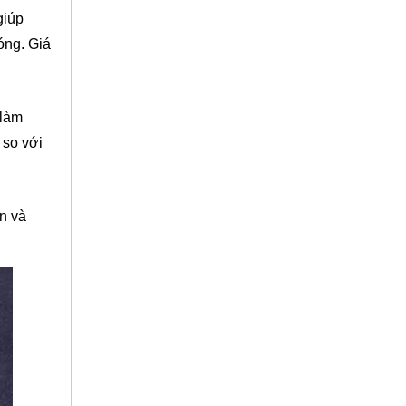
giúp
óng. Giá
 làm
 so với
n và