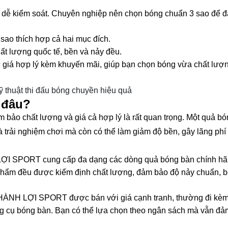
 dễ kiểm soát. Chuyên nghiệp nên chọn bóng chuẩn 3 sao để 
sao thích hợp cả hai mục đích.
t lượng quốc tế, bền và nảy đều.
á hợp lý kèm khuyến mãi, giúp bạn chọn bóng vừa chất lượ
ỹ thuật thi đấu bóng chuyền hiệu quả
 đâu?
 bảo chất lượng và giá cả hợp lý là rất quan trọng. Một quả b
trải nghiệm chơi mà còn có thể làm giảm độ bền, gây lãng phí 
ỢI SPORT cung cấp đa dạng các dòng quả bóng bàn chính hã
phẩm đều được kiểm định chất lượng, đảm bảo độ nảy chuẩn, b
 THÀNH LỢI SPORT được bán với giá cạnh tranh, thường đi kè
ng cụ bóng bàn. Bạn có thể lựa chọn theo ngân sách mà vẫn đ