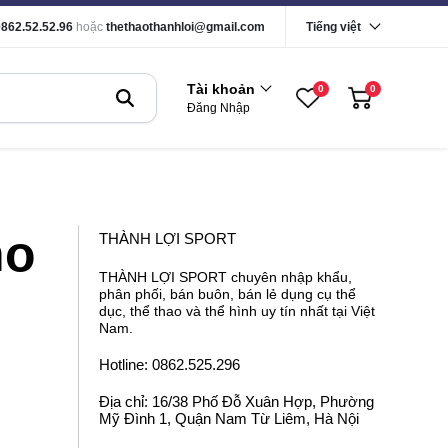
0862.52.52.96
hoặc
thethaothanhloi@gmail.com
Tiếng việt
Tài khoản
0
0
Đăng Nhập
ho
THÀNH LỢI SPORT
THÀNH LỢI SPORT chuyên nhập khẩu,
phân phối, bán buôn, bán lẻ dụng cụ thể
dục, thể thao và thể hình uy tín nhất tại Việt
Nam.
Hotline: 0862.525.296
Địa chỉ: 16/38 Phố Đỗ Xuân Hợp, Phường
Mỹ Đình 1, Quận Nam Từ Liêm, Hà Nội