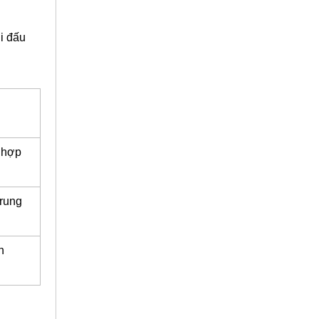
i đấu
 hợp
trung
n