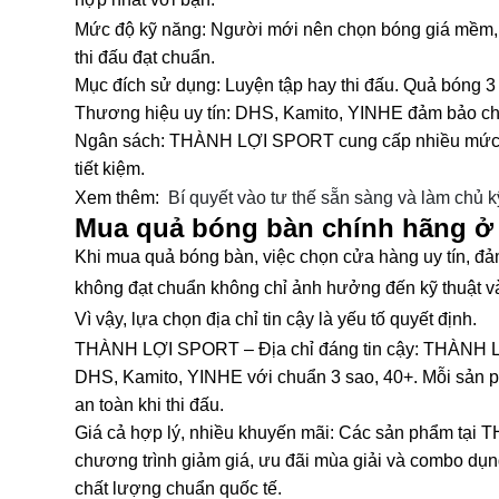
Mức độ kỹ năng: Người mới nên chọn bóng giá mềm,
thi đấu đạt chuẩn.
Mục đích sử dụng: Luyện tập hay thi đấu. Quả bóng 3 
Thương hiệu uy tín: DHS, Kamito, YINHE đảm bảo chấ
Ngân sách: THÀNH LỢI SPORT cung cấp nhiều mức gi
tiết kiệm.
Xem thêm:
Bí quyết vào tư thế sẵn sàng và làm chủ k
Mua quả bóng bàn chính hãng ở
Khi mua quả bóng bàn, việc chọn cửa hàng uy tín, đảm
không đạt chuẩn không chỉ ảnh hưởng đến kỹ thuật và 
Vì vậy, lựa chọn địa chỉ tin cậy là yếu tố quyết định.
THÀNH LỢI SPORT – Địa chỉ đáng tin cậy: THÀNH L
DHS, Kamito, YINHE với chuẩn 3 sao, 40+. Mỗi sản 
an toàn khi thi đấu.
Giá cả hợp lý, nhiều khuyến mãi: Các sản phẩm tại
chương trình giảm giá, ưu đãi mùa giải và combo dụ
chất lượng chuẩn quốc tế.