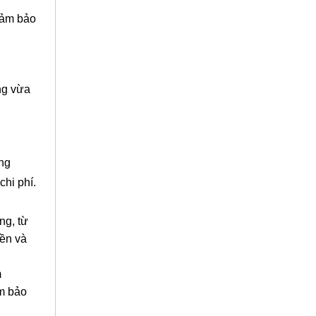
đảm bảo
ng vừa
óng
chi phí.
ng, từ
ền và
m
ảm bảo