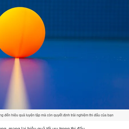
 đến hiệu quả luyện tập mà còn quyết định trải nghiệm thi đấu của bạn
, mang lại hiệu quả tối ưu trong thi đấu