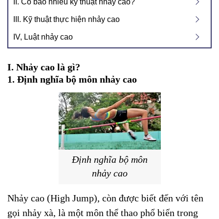
II. Có bao nhiêu kỹ thuật nhảy cao?
III. Kỹ thuật thực hiện nhảy cao
IV, Luật nhảy cao
I. Nhảy cao là gì?
1. Định nghĩa bộ môn nhảy cao
Định nghĩa bộ môn
nhảy cao
Nhảy cao (High Jump), còn được biết đến với tên
gọi nhảy xà, là một môn thể thao phổ biến trong