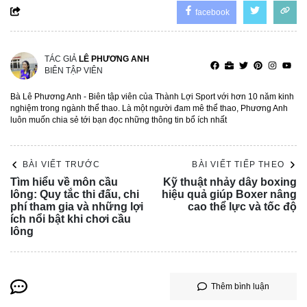
facebook
TÁC GIẢ
LÊ PHƯƠNG ANH
BIÊN TẬP VIÊN
Bà Lê Phương Anh - Biên tập viên của Thành Lợi Sport với hơn 10 năm kinh
nghiệm trong ngành thể thao. Là một người đam mê thể thao, Phương Anh
luôn muốn chia sẻ tới bạn đọc những thông tin bổ ích nhất
BÀI VIẾT TRƯỚC
BÀI VIẾT TIẾP THEO
Tìm hiểu về môn cầu
Kỹ thuật nhảy dây boxing
lông: Quy tắc thi đấu, chi
hiệu quả giúp Boxer nâng
phí tham gia và những lợi
cao thể lực và tốc độ
ích nổi bật khi chơi cầu
lông
Thêm bình luận