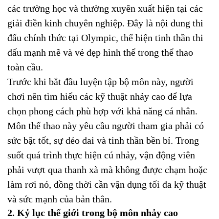
các trường học và thường xuyên xuất hiện tại các
giải điền kinh chuyên nghiệp. Đây là nội dung thi
đấu chính thức tại Olympic, thể hiện tinh thần thi
đấu mạnh mẽ và vẻ đẹp hình thể trong thể thao
toàn cầu.
Trước khi bắt đầu luyện tập bộ môn này, người
chơi nên tìm hiểu các kỹ thuật nhảy cao để lựa
chọn phong cách phù hợp với khả năng cá nhân.
Môn thể thao này yêu cầu người tham gia phải có
sức bật tốt, sự dẻo dai và tinh thần bền bỉ. Trong
suốt quá trình thực hiện cú nhảy, vận động viên
phải vượt qua thanh xà mà không được chạm hoặc
làm rơi nó, đồng thời cần vận dụng tối đa kỹ thuật
và sức mạnh của bản thân.
2. Kỷ lục thế giới trong bộ môn nhảy cao