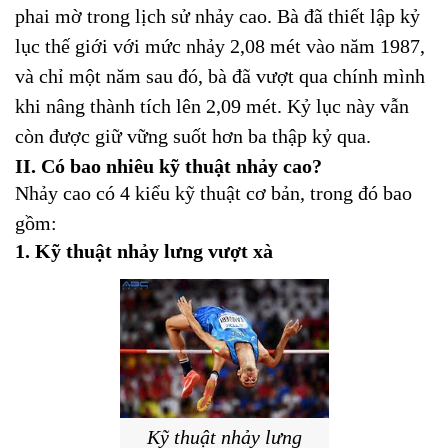
phai mờ trong lịch sử nhảy cao. Bà đã thiết lập kỷ
lục thế giới với mức nhảy 2,08 mét vào năm 1987,
và chỉ một năm sau đó, bà đã vượt qua chính mình
khi nâng thành tích lên 2,09 mét. Kỷ lục này vẫn
còn được giữ vững suốt hơn ba thập kỷ qua.
II. Có bao nhiêu kỹ thuật nhảy cao?
Nhảy cao có 4 kiểu kỹ thuật cơ bản, trong đó bao
gồm:
1. Kỹ thuật nhảy lưng vượt xà
Kỹ thuật nhảy lưng