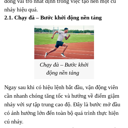
đóng vai trò nhất định trong việc tạo nên một cú
nhảy hiệu quả.
2.1. Chạy đà – Bước khởi động nền tảng
Chạy đà – Bước khởi
động nền tảng
Ngay sau khi có hiệu lệnh bắt đầu, vận động viên
cần nhanh chóng tăng tốc và hướng về điểm giậm
nhảy với sự tập trung cao độ. Đây là bước mở đầu
có ảnh hưởng lớn đến toàn bộ quá trình thực hiện
cú nhảy.