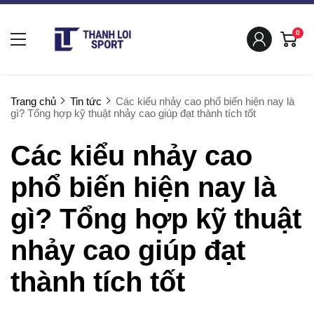
0
Trang chủ
Tin tức
Các kiểu nhảy cao phổ biến hiện nay là
gì? Tổng hợp kỹ thuật nhảy cao giúp đạt thành tích tốt
Các kiểu nhảy cao
phổ biến hiện nay là
gì? Tổng hợp kỹ thuật
nhảy cao giúp đạt
thành tích tốt