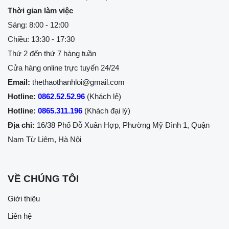
Thời gian làm việc
Sáng: 8:00 - 12:00
Chiều: 13:30 - 17:30
Thứ 2 đến thứ 7 hàng tuần
Cửa hàng online trực tuyến 24/24
Email:
thethaothanhloi@gmail.com
Hotline:
0862.52.52.96
(Khách lẻ)
Hotline:
0865.311.196
(Khách đại lý)
Địa chỉ:
16/38 Phố Đỗ Xuân Hợp, Phường Mỹ Đình 1, Quận
Nam Từ Liêm, Hà Nội
VỀ CHÚNG TÔI
Giới thiệu
Liên hệ