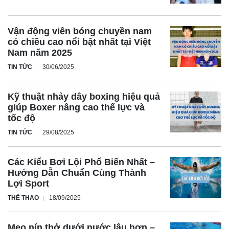
Vận động viên bóng chuyền nam
có chiều cao nổi bật nhất tại Việt
Nam năm 2025
TIN TỨC
30/06/2025
Kỹ thuật nhảy dây boxing hiệu quả
giúp Boxer nâng cao thể lực và
tốc độ
TIN TỨC
29/08/2025
Các Kiểu Bơi Lội Phổ Biến Nhất –
Hướng Dẫn Chuẩn Cùng Thành
Lợi Sport
THỂ THAO
18/09/2025
Mẹo nín thở dưới nước lâu hơn –