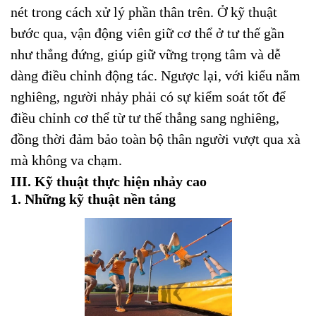
nét trong cách xử lý phần thân trên. Ở kỹ thuật
bước qua, vận động viên giữ cơ thể ở tư thế gần
như thẳng đứng, giúp giữ vững trọng tâm và dễ
dàng điều chỉnh động tác. Ngược lại, với kiểu nằm
nghiêng, người nhảy phải có sự kiểm soát tốt để
điều chỉnh cơ thể từ tư thế thẳng sang nghiêng,
đồng thời đảm bảo toàn bộ thân người vượt qua xà
mà không va chạm.
III. Kỹ thuật thực hiện nhảy cao
1. Những kỹ thuật nền tảng