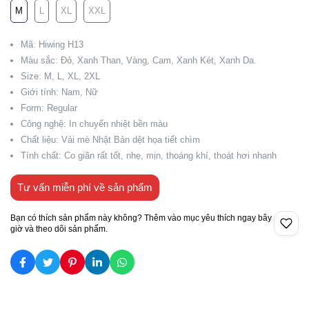
M
L
XL
XXL
Mã: Hiwing H13
Màu sắc: Đỏ, Xanh Than, Vàng, Cam, Xanh Két, Xanh Da.
Size: M, L, XL, 2XL
Giới tính: Nam, Nữ
Form: Regular
Công nghệ: In chuyển nhiệt bền màu
Chất liệu: Vải mè Nhật Bản dệt họa tiết chìm
Tính chất: Co giãn rất tốt, nhẹ, mịn, thoáng khí, thoát hơi nhanh
Tư vấn miễn phí về sản phẩm
Bạn có thích sản phẩm này không? Thêm vào mục yêu thích ngay bây
giờ và theo dõi sản phẩm.