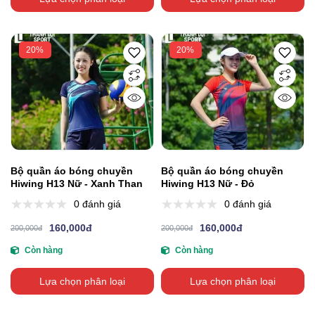
20%
20%
Bộ quần áo bóng chuyền
Bộ quần áo bóng chuyền
Hiwing H13 Nữ - Xanh Than
Hiwing H13 Nữ - Đỏ
0 đánh giá
0 đánh giá
160,000đ
160,000đ
200,000đ
200,000đ
Còn hàng
Còn hàng
Lựa chọn phân loại
Lựa chọn phân loại