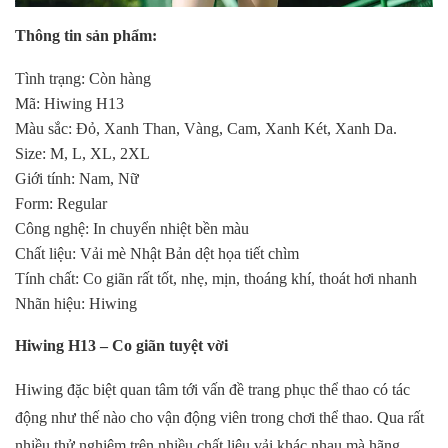
Thông tin sản phẩm:
Tình trạng: Còn hàng
Mã: Hiwing H13
Màu sắc: Đỏ, Xanh Than, Vàng, Cam, Xanh Két, Xanh Da.
Size: M, L, XL, 2XL
Giới tính: Nam, Nữ
Form: Regular
Công nghệ: In chuyển nhiệt bền màu
Chất liệu: Vải mè Nhật Bản dệt họa tiết chìm
Tính chất: Co giãn rất tốt, nhẹ, mịn, thoáng khí, thoát hơi nhanh
Nhãn hiệu: Hiwing
Hiwing H13 – Co giãn tuyệt vời
Hiwing đặc biệt quan tâm tới vấn đề trang phục thể thao có tác
động như thế nào cho vận động viên trong chơi thể thao. Qua rất
nhiều thử nghiệm trên nhiều chất liệu vải khác nhau mà hãng