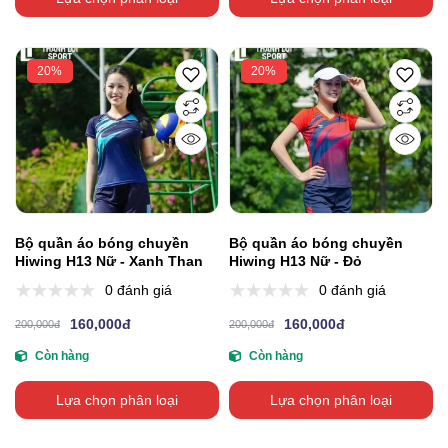
20%
20%
Bộ quần áo bóng chuyền
Bộ quần áo bóng chuyền
Hiwing H13 Nữ - Xanh Than
Hiwing H13 Nữ - Đỏ
0 đánh giá
0 đánh giá
160,000đ
160,000đ
200,000đ
200,000đ
Còn hàng
Còn hàng
Lựa chọn phân loại
Lựa chọn phân loại