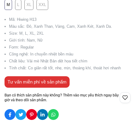
M
L
XL
XXL
Mã: Hiwing H13
Màu sắc: Đỏ, Xanh Than, Vàng, Cam, Xanh Két, Xanh Da.
Size: M, L, XL, 2XL
Giới tính: Nam, Nữ
Form: Regular
Công nghệ: In chuyển nhiệt bền màu
Chất liệu: Vải mè Nhật Bản dệt họa tiết chìm
Tính chất: Co giãn rất tốt, nhẹ, mịn, thoáng khí, thoát hơi nhanh
Tư vấn miễn phí về sản phẩm
Bạn có thích sản phẩm này không? Thêm vào mục yêu thích ngay bây
giờ và theo dõi sản phẩm.