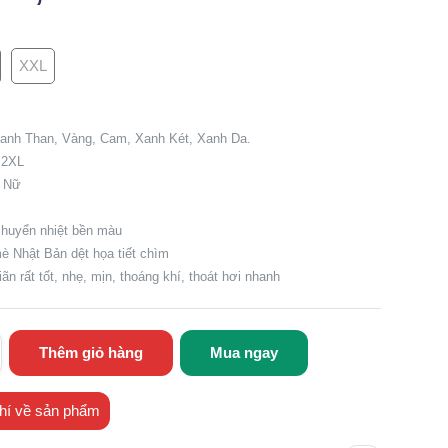
XXL
3
anh Than, Vàng, Cam, Xanh Két, Xanh Da.
, 2XL
, Nữ
chuyển nhiệt bền màu
mè Nhật Bản dệt họa tiết chìm
iãn rất tốt, nhẹ, mịn, thoáng khí, thoát hơi nhanh
Thêm giỏ hàng
Mua ngay
hí về sản phẩm