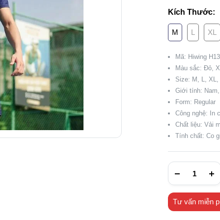
Kích Thước:
M
L
XL
Mã: Hiwing H1
Màu sắc: Đỏ, X
Size: M, L, XL
Giới tính: Nam
Form: Regular
Công nghệ: In 
Chất liệu: Vải 
Tính chất: Co g
Tư vấn miễn p