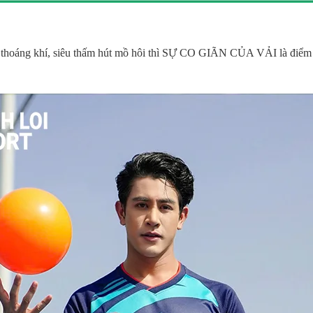
sự thoáng khí, siêu thấm hút mồ hôi thì SỰ CO GIÃN CỦA VẢI là điểm 