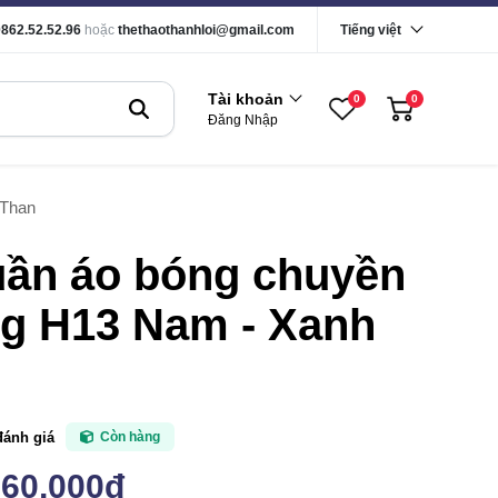
0862.52.52.96
hoặc
thethaothanhloi@gmail.com
Tiếng việt
Tài khoản
0
0
Đăng Nhập
 Than
uần áo bóng chuyền
ng H13 Nam - Xanh
đánh giá
Còn hàng
160,000đ