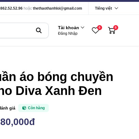
0862.52.52.96
hoặc
thethaothanhloi@gmail.com
Tiếng việt
Tài khoản
0
0
Đăng Nhập
uần áo bóng chuyền
no Diva Xanh Đen
đánh giá
Còn hàng
180,000đ