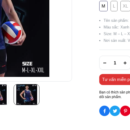
M
L
XL
Tên sản phẩm:
Màu sắc: Xanh
Size: M – L – 
Nơi sản xuất: 
Tư vấn miễn p
Bạn có thích sản p
dõi sản phẩm.