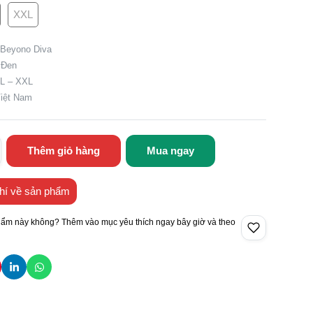
XXL
 Beyono Diva
 Đen
XL – XXL
Việt Nam
Thêm giỏ hàng
Mua ngay
hí về sản phẩm
hẩm này không? Thêm vào mục yêu thích ngay bây giờ và theo