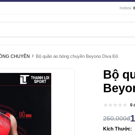
Hotline:
BÓNG CHUYỀN
Bộ quần áo bóng chuyền Beyono Diva Đỏ
Bộ q
Beyo
0 
250,000đ
Kích Thước: