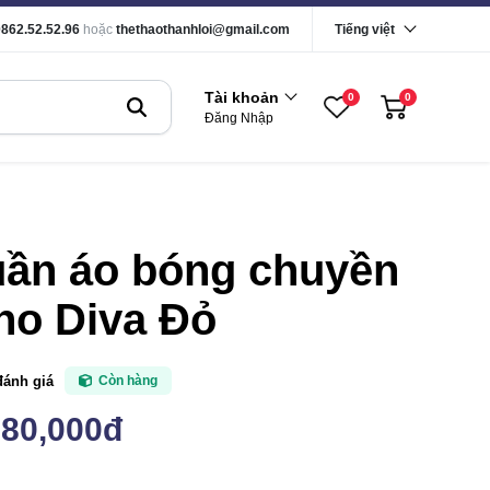
0862.52.52.96
hoặc
thethaothanhloi@gmail.com
Tiếng việt
Tài khoản
0
0
Đăng Nhập
uần áo bóng chuyền
no Diva Đỏ
đánh giá
Còn hàng
180,000đ