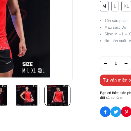
M
L
XL
Tên sản phẩm:
Màu sắc: Đỏ
Size: M – L – 
Nơi sản xuất: 
Tư vấn miễn p
Bạn có thích sản p
dõi sản phẩm.