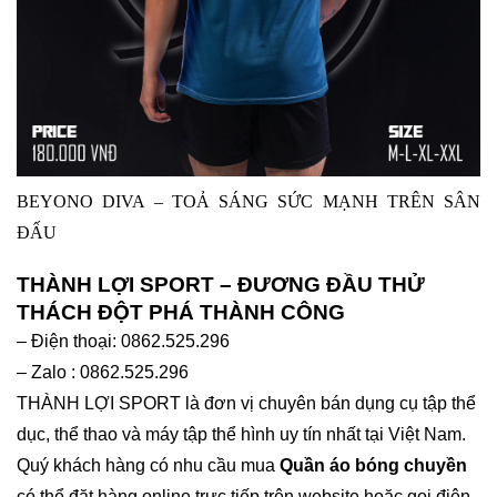
BEYONO DIVA – TOẢ SÁNG SỨC MẠNH TRÊN SÂN
ĐẤU
THÀNH LỢI SPORT – ĐƯƠNG ĐẦU THỬ
THÁCH ĐỘT PHÁ THÀNH CÔNG
– Điện thoại: 0862.525.296
– Zalo : 0862.525.296
THÀNH LỢI SPORT là đơn vị chuyên bán dụng cụ tập thể
dục, thể thao và máy tập thể hình uy tín nhất tại Việt Nam.
Quý khách hàng có nhu cầu mua
Quần áo bóng chuyền
có thể đặt hàng online trực tiếp trên website hoặc gọi điện