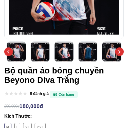
Bộ quần áo bóng chuyền
Beyono Diva Trắng
0 đánh giá
Còn hàng
180,000đ
250,000đ
Kích Thước:
M
L
XL
XXL