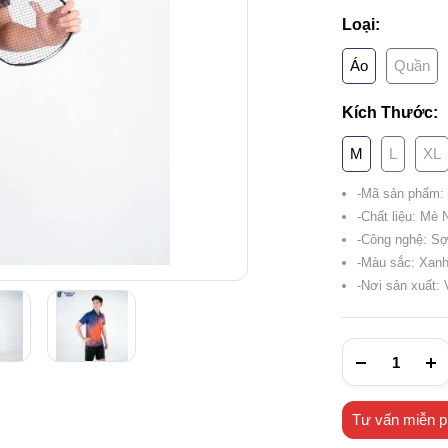
Loại:
Áo
Quần
Kích Thước:
M
L
XL
-Mã sản phẩm:
-Chất liệu: Mè 
-Công nghệ: Sợ
-Màu sắc: Xan
-Nơi sản xuất:
Tư vấn miễn p