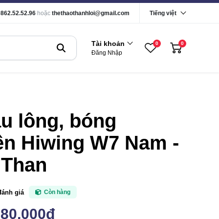
0862.52.52.96
hoặc
thethaothanhloi@gmail.com
Tiếng việt
Tài khoản
0
0
Đăng Nhập
u lông, bóng
ền Hiwing W7 Nam -
 Than
đánh giá
Còn hàng
180,000đ