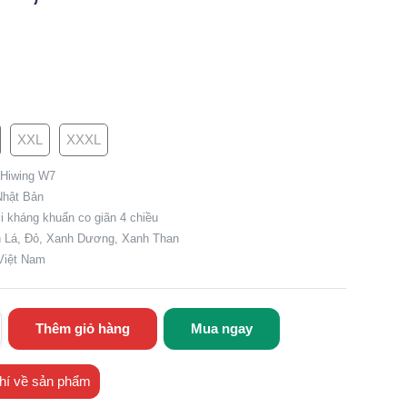
XXL
XXXL
 Hiwing W7
Nhật Bản
i kháng khuẩn co giãn 4 chiều
h Lá, Đỏ, Xanh Dương, Xanh Than
 Việt Nam
Thêm giỏ hàng
Mua ngay
hí về sản phẩm