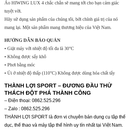
Áo HIWING LUX 4 chắc chắn sẽ mang tới cho bạn cảm giác
tuyệt vời.
Hãy sử dụng sản phẩm của chúng tôi, bởi chính giá trị của nó
mang lại. Một sản phẩm mang thương hiệu của Việt Nam.
HƯỚNG DẪN BẢO QUẢN
• Giặt máy với nhiệt độ tối đa là 30°C
• Không được sấy khô
• Phơi bằng móc
• Ủi ở nhiệt độ thấp (110°C) Không được dùng hóa chất tẩy
THÀNH LỢI SPORT – ĐƯƠNG ĐẦU THỬ
THÁCH ĐỘT PHÁ THÀNH CÔNG
– Điện thoại: 0862.525.296
– Zalo : 0862.525.296
THÀNH LỢI SPORT là đơn vị chuyên bán dụng cụ tập thể
dục, thể thao và máy tập thể hình uy tín nhất tại Việt Nam.