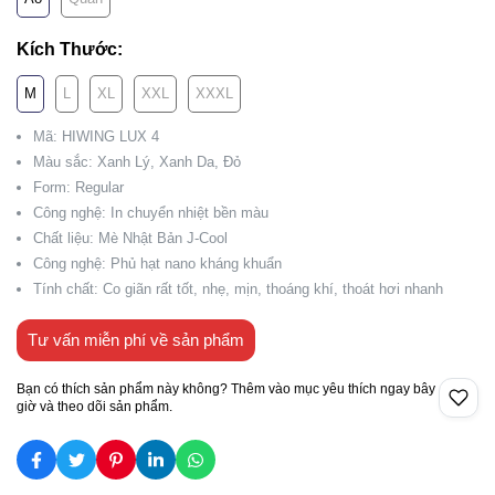
Kích Thước:
M
L
XL
XXL
XXXL
Mã: HIWING LUX 4
Màu sắc: Xanh Lý, Xanh Da, Đỏ
Form: Regular
Công nghệ: In chuyển nhiệt bền màu
Chất liệu: Mè Nhật Bản J-Cool
Công nghệ: Phủ hạt nano kháng khuẩn
Tính chất: Co giãn rất tốt, nhẹ, mịn, thoáng khí, thoát hơi nhanh
Tư vấn miễn phí về sản phẩm
Bạn có thích sản phẩm này không? Thêm vào mục yêu thích ngay bây
giờ và theo dõi sản phẩm.