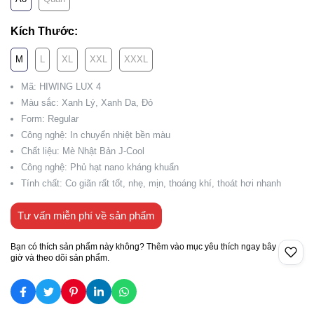
Kích Thước:
M
L
XL
XXL
XXXL
Mã: HIWING LUX 4
Màu sắc: Xanh Lý, Xanh Da, Đỏ
Form: Regular
Công nghệ: In chuyển nhiệt bền màu
Chất liệu: Mè Nhật Bản J-Cool
Công nghệ: Phủ hạt nano kháng khuẩn
Tính chất: Co giãn rất tốt, nhẹ, mịn, thoáng khí, thoát hơi nhanh
Tư vấn miễn phí về sản phẩm
Bạn có thích sản phẩm này không? Thêm vào mục yêu thích ngay bây
giờ và theo dõi sản phẩm.