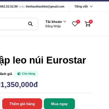
0862.52.52.96
hoặc
thethaothanhloi@gmail.com
Tiếng việt
Tài khoản
0
0
Đăng Nhập
ập leo núi Eurostar
đánh giá
Còn hàng
1,350,000đ
đ
Thêm giỏ hàng
Mua ngay