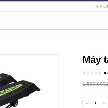
Hotline:
Máy t
0 
1,550,000