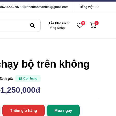
0862.52.52.96
hoặc
thethaothanhloi@gmail.com
Tiếng việt
Tài khoản
0
0
Đăng Nhập
hạy bộ trên không
đánh giá
Còn hàng
1,250,000đ
đ
Thêm giỏ hàng
Mua ngay