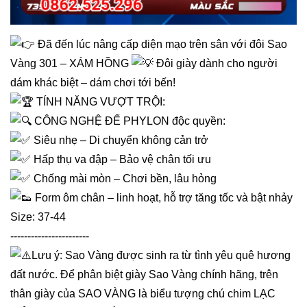
Đã đến lúc nâng cấp diện mạo trên sân với đôi Sao
Vàng 301 – XÁM HỒNG
Đôi giày dành cho người
dám khác biệt – dám chơi tới bến!
TÍNH NĂNG VƯỢT TRỘI:
CÔNG NGHỆ ĐẾ PHYLON độc quyền:
Siêu nhẹ – Di chuyển không cản trở
Hấp thụ va đập – Bảo vệ chân tối ưu
Chống mài mòn – Chơi bền, lâu hỏng
Form ôm chân – linh hoạt, hỗ trợ tăng tốc và bật nhảy
Size: 37-44
-----------------------
Lưu ý: Sao Vàng được sinh ra từ tình yêu quê hương
đất nước. Để phân biệt giày Sao Vàng chính hãng, trên
thân giày của SAO VÀNG là biểu tượng chú chim LẠC