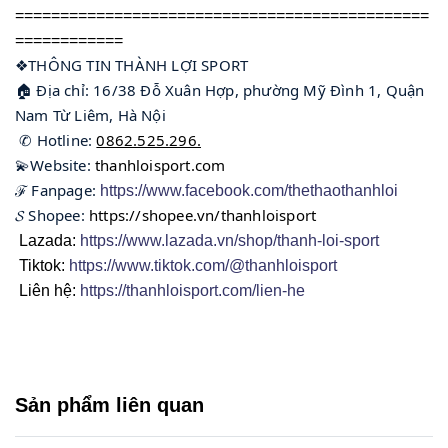
==============================================
============
❖THÔNG TIN THÀNH LỢI SPORT
🏠 Địa chỉ: 16/38 Đỗ Xuân Hợp, phường Mỹ Đình 1, Quận 
Nam Từ Liêm, Hà Nội
 ✆ Hotline: 
0862.525.296.
💫Website: 
thanhloisport.com
ℱ Fanpage: 
https://www.facebook.com/thethaothanhloi
𝓢 Shopee: 
https://shopee.vn/thanhloisport
Lazada:
https://www.lazada.vn/shop/thanh-loi-sport
Tiktok:
https://www.tiktok.com/@thanhloisport
Liên hệ:
https://thanhloisport.com/lien-he
Sản phẩm liên quan