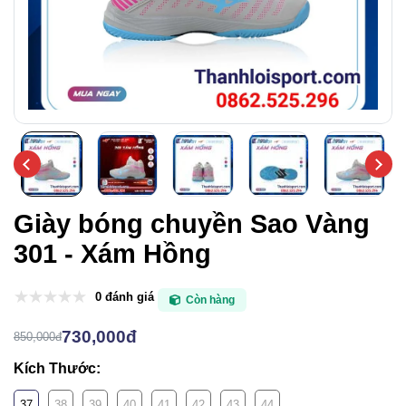
Giày bóng chuyền Sao Vàng
301 - Xám Hồng
0 đánh giá
Còn hàng
730,000đ
850,000đ
Kích Thước:
37
38
39
40
41
42
43
44