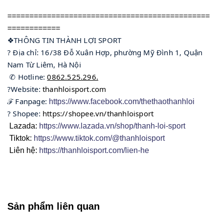
==============================================
============
❖THÔNG TIN THÀNH LỢI SPORT
? Địa chỉ: 16/38 Đỗ Xuân Hợp, phường Mỹ Đình 1, Quận 
Nam Từ Liêm, Hà Nội
 ✆ Hotline: 
0862.525.296.
?Website: 
thanhloisport.com
ℱ Fanpage: 
https://www.facebook.com/thethaothanhloi
? Shopee: 
https://shopee.vn/thanhloisport
Lazada:
https://www.lazada.vn/shop/thanh-loi-sport
Tiktok:
https://www.tiktok.com/@thanhloisport
Liên hệ:
https://thanhloisport.com/lien-he
Sản phẩm liên quan