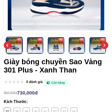
Giày bóng chuyền Sao Vàng
301 Plus - Xanh Than
0 đánh giá
Còn hàng
730,000đ
850,000đ
Kích Thước:
37
38
39
40
41
42
43
44