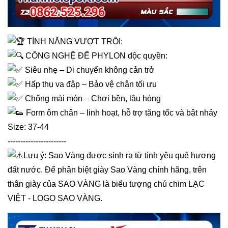
TÍNH NĂNG VƯỢT TRỘI:
CÔNG NGHỆ ĐẾ PHYLON độc quyền:
Siêu nhẹ – Di chuyển không cản trở
Hấp thụ va đập – Bảo vệ chân tối ưu
Chống mài mòn – Chơi bền, lâu hỏng
Form ôm chân – linh hoạt, hỗ trợ tăng tốc và bật nhảy
Size: 37-44
-----------------------
Lưu ý: Sao Vàng được sinh ra từ tình yêu quê hương
đất nước. Để phân biệt giày Sao Vàng chính hãng, trên
thân giày của SAO VÀNG là biểu tượng chú chim LẠC
VIỆT - LOGO SAO VÀNG.