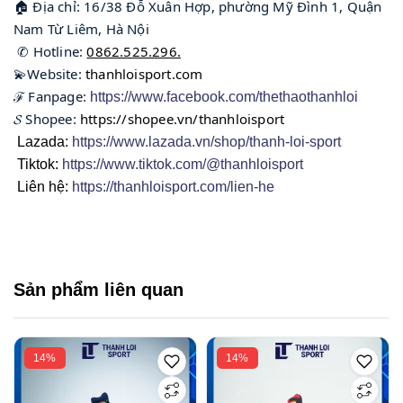
🏠 Địa chỉ: 16/38 Đỗ Xuân Hợp, phường Mỹ Đình 1, Quận 
Nam Từ Liêm, Hà Nội
 ✆ Hotline: 
0862.525.296.
💫Website: 
thanhloisport.com
ℱ Fanpage: 
https://www.facebook.com/thethaothanhloi
𝓢 Shopee: 
https://shopee.vn/thanhloisport
Lazada:
https://www.lazada.vn/shop/thanh-loi-sport
Tiktok:
https://www.tiktok.com/@thanhloisport
Liên hệ:
https://thanhloisport.com/lien-he
Sản phẩm liên quan
14%
14%