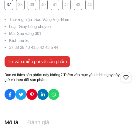
37
38
39
40
41
42
43
44
Thương hiệu: Sao Vàng Việt Nam
Loại: Giày bóng chuyền
Mã: Sao vàng 301
Kích thước:
37-38-39-40-41.5-42-43.5-44
Tư vấn miễn phí về sản phẩm
Bạn có thích sản phẩm này không? Thêm vào mục yêu thích ngay bây
giờ và theo dõi sản phẩm.
Mô tả
Đánh giá